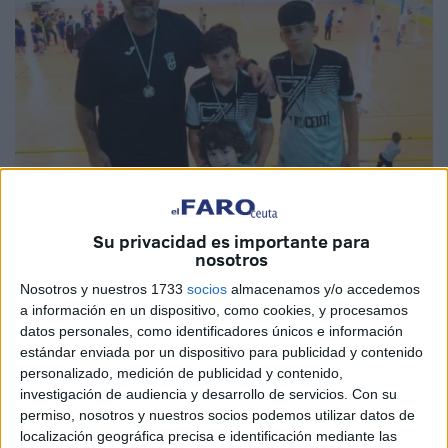
Su privacidad es importante para
Imágenes cedidas
nosotros
Nosotros y nuestros 1733
socios
almacenamos y/o accedemos
a información en un dispositivo, como cookies, y procesamos
datos personales, como identificadores únicos e información
Jaime Nepomuceno ‘Nepo’
será el entrenador del
estándar enviada por un dispositivo para publicidad y contenido
Deportivo Unión África Ceutí
. Reemplazará a Sergio
personalizado, medición de publicidad y contenido,
Bermúdez como técnico y asumirá el banquillo
investigación de audiencia y desarrollo de servicios.
Con su
permiso, nosotros y nuestros socios podemos utilizar datos de
deportivista. El debut lo hará este sábado contra el
localización geográfica precisa e identificación mediante las
Mengibar Puerta de la Bética
.