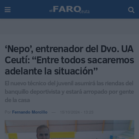
‘Nepo’, entrenador del Dvo. UA
Ceutí: “Entre todos sacaremos
adelante la situación”
El nuevo técnico del juvenil asumirá las riendas del
banquillo deportivista y estará arropado por gente
de la casa
Por
Fernando Morcillo
15/10/2024 - 13:23