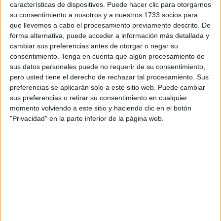
características de dispositivos. Puede hacer clic para otorgarnos
su consentimiento a nosotros y a nuestros 1733 socios para
El coordinador de la base de la Unión África Ceutí es un
que llevemos a cabo el procesamiento previamente descrito. De
hombre que siente los colores y que lleva muchos años
forma alternativa, puede acceder a información más detallada y
ligado a este club de la ciudad. Habla claro sobre su
cambiar sus preferencias antes de otorgar o negar su
incorporación al equipo y las pretensiones que tiene el
consentimiento.
Tenga en cuenta que algún procesamiento de
sus datos personales puede no requerir de su consentimiento,
club: “En el momento que el club encontrara algún
pero usted tiene el derecho de rechazar tal procesamiento. Sus
entrenador yo dejaría que el hiciera su trabajo, si no se
preferencias se aplicarán solo a este sitio web. Puede cambiar
encuentra nada yo estoy hasta final de temporada”,
sus preferencias o retirar su consentimiento en cualquier
confirmó.
momento volviendo a este sitio y haciendo clic en el botón
"Privacidad" en la parte inferior de la página web.
El nuevo
entrenador del juvenil
del Ceutí ha explicado
que hasta “ayer por la tarde se intentó convencer a Sergio
de que se quedara”. Además comprende la decisión de
Bermúdez tras cinco años en el club: “Es entendible el
cansancio que tiene, cinco años viajando, necesita
desconectar y descansar, siempre ha sido nuestra primera
opción y si quiere volver algún día las puertas del club las
va a tener abiertas”, señala ‘Nepo’.