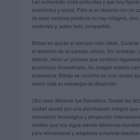
han enfrentado crisis profundas y que hoy figura
económica y social. Pero si se observa con un 
de esos cambios positivos no hay milagros, sino 
sostenido y, sobre todo, compartido.
Bilbao es quizás el ejemplo más citado. Durante añ
el deterioro de su paisaje urbano. Sin embargo, 
distinto, inició un proceso que combinó regenera
económico diversificado. Su imagen exterior cam
autoestima: Bilbao se convirtió en una ciudad q
marcó toda su estrategia de desarrollo.
Otro caso diferente fue Barcelona. Desde los año
ciudad apostó por una planificación integral que
innovación tecnológica y proyección internacion
modelo que hoy sigue siendo referencia mundial, n
para reinventarse y adaptarse a nuevos desafíos