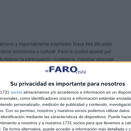
 cercano y especialmente inspirador. Hace tres décadas
mismo económico y cultural. Pero la ciudad apostó por
 fortalecer la participación ciudadana, impulsar alianzas
zo más allá de los cambios políticos. Ese trabajo
nológico reconocido internacionalmente, una oferta
uesto en valor su identidad mediterránea. La ciudad se
Su privacidad es importante para nosotros
legios profesionales y organismos decidieron sobre su
s 1731
socios
almacenamos y/o accedemos a información en un disposit
sonales, como identificadores únicos e información estándar enviada 
ntenido personalizado, medición de publicidad y contenido, investigaci
os.
Con su permiso, nosotros y nuestros socios podemos utilizar datos 
 ciudades las une un elemento común: entendieron que el
identificación mediante las características de dispositivos. Puede hacer
s que surgieran, de los problemas y desafíos
ntimiento a nosotros y a nuestros 1731 socios para que llevemos a ca
iudad era un proyecto colectivo, un bien público que
. De forma alternativa, puede acceder a información más detallada y 