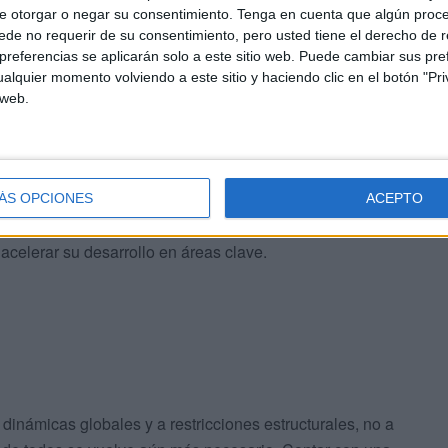
 para trascender y adaptarse a los cambios económicos y
e otorgar o negar su consentimiento.
Tenga en cuenta que algún proc
de no requerir de su consentimiento, pero usted tiene el derecho de r
 planificación que, lejos de ser documentos estáticos, se
referencias se aplicarán solo a este sitio web. Puede cambiar sus pref
ión positiva.
alquier momento volviendo a este sitio y haciendo clic en el botón "Pri
 web.
oportunidad valiosa para iniciar un camino propio hacia
 ciudad, con sus particularidades geográficas, culturales
na hoja de ruta que determine su desarrollo inmediato
 debe hacerlo enfrentando el condicionante singular de
ÁS OPCIONES
ACEPTO
nidad Autónoma, lo que históricamente ha limitado su
acelerar su desarrollo en áreas clave.
dinámicas globales y a restricciones estructurales, no a