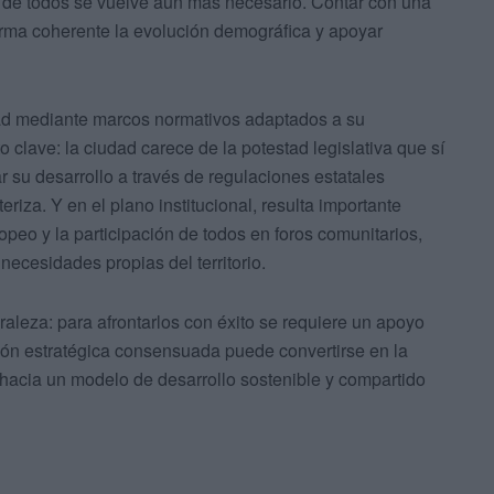
te de todos se vuelve aún más necesario. Contar con una
orma coherente la evolución demográfica y apoyar
dad mediante marcos normativos adaptados a su
 clave: la ciudad carece de la potestad legislativa que sí
r su desarrollo a través de regulaciones estatales
eriza. Y en el plano institucional, resulta importante
opeo y la participación de todos en foros comunitarios,
necesidades propias del territorio.
leza: para afrontarlos con éxito se requiere un apoyo
ción estratégica consensuada puede convertirse en la
hacia un modelo de desarrollo sostenible y compartido