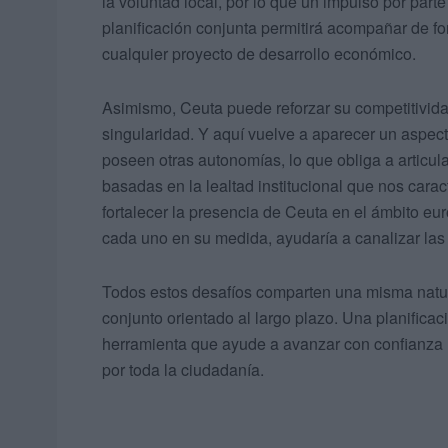
la voluntad local, por lo que un impulso por par
planificación conjunta permitirá acompañar de f
cualquier proyecto de desarrollo económico.
Asimismo, Ceuta puede reforzar su competitivi
singularidad. Y aquí vuelve a aparecer un aspecto
poseen otras autonomías, lo que obliga a articula
basadas en la lealtad institucional que nos caract
fortalecer la presencia de Ceuta en el ámbito eur
cada uno en su medida, ayudaría a canalizar las 
Todos estos desafíos comparten una misma natura
conjunto orientado al largo plazo. Una planifica
herramienta que ayude a avanzar con confianza 
por toda la ciudadanía.