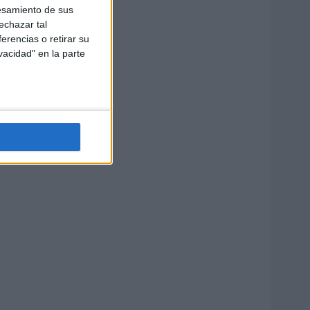
esamiento de sus
echazar tal
erencias o retirar su
vacidad" en la parte