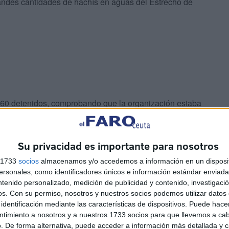
randes cantidades de hachís en aguas del Estrecho de
n 60 detenidos, comprobando que la organización estaba
 y el norte del Portugal, utilizando empresas de
seguras en Toledo y Sevilla, donde se acababan de
ral de Andalucía.
Su privacidad es importante para nosotros
s 1733
socios
almacenamos y/o accedemos a información en un disposit
os quedó reflejado en otras tantas operaciones, como la
sonales, como identificadores únicos e información estándar enviada 
inas al desmantelar en el verano de 2019 una importante
ntenido personalizado, medición de publicidad y contenido, investigaci
os.
Con su permiso, nosotros y nuestros socios podemos utilizar datos 
tuyendo una 'guardería marítima' utilizada para
identificación mediante las características de dispositivos. Puede hacer
ntimiento a nosotros y a nuestros 1733 socios para que llevemos a ca
. De forma alternativa, puede acceder a información más detallada y 