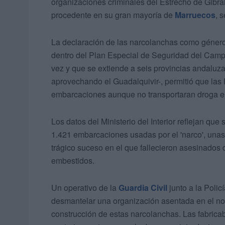
organizaciones criminales del Estrecho de Gibralta
procedente en su gran mayoría de
Marruecos
, 
La declaración de las narcolanchas como género 
dentro del Plan Especial de Seguridad del Campo
vez y que se extiende a seis provincias andaluzas
aprovechando el Guadalquivir-, permitió que la
embarcaciones aunque no transportaran droga en
Los datos del Ministerio del Interior reflejan qu
1.421 embarcaciones usadas por el 'narco', unas 
trágico suceso en el que fallecieron asesinados 
embestidos.
Un operativo de la
Guardia Civil
junto a la Polic
desmantelar una organización asentada en el nor
construcción de estas narcolanchas. Las fabrica