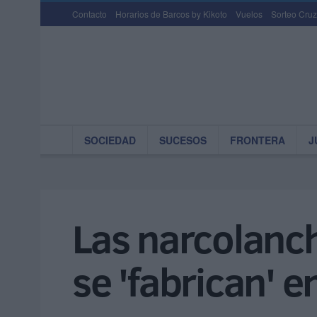
Contacto
Horarios de Barcos by Kikoto
Vuelos
Sorteo Cruz
SOCIEDAD
SUCESOS
FRONTERA
J
Las narcolanc
se 'fabrican' e