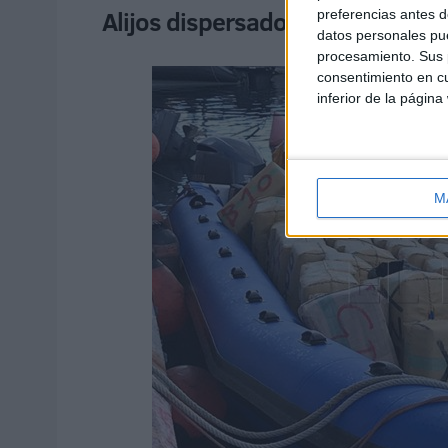
Alijos dispersados por levante y
preferencias antes d
datos personales pue
procesamiento. Sus p
consentimiento en cu
inferior de la página
M