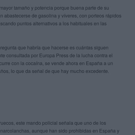
e mayor tamaño y potencia porque buena parte de su
an abastecerse de gasolina y víveres, con porteos rápidos
uscando puntos alternativos a los habituales en las
pregunta que habría que hacerse es cuántas siguen
nte consultada por Europa Press de la lucha contra el
ocurre con la cocaína, se vende ahora en España a un
años, lo que da señal de que hay mucho excedente.
ruecos, este mando policial señala que uno de los
as narcolanchas, aunque han sido prohibidas en España y