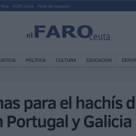
 Roja
COPE Ceuta
Portal del suscriptor
USTICIA
POLÍTICA
CULTURA
EDUCACIÓN
DEPO
has para el hachís 
n Portugal y Galicia