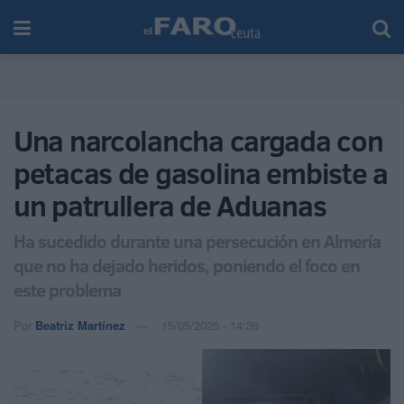
Una narcolancha cargada con
petacas de gasolina embiste a
un patrullera de Aduanas
Ha sucedido durante una persecución en Almería
que no ha dejado heridos, poniendo el foco en
este problema
Por
Beatriz Martínez
15/05/2026 - 14:36