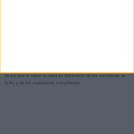
Comments
2
El anzuelo y la potera
comentó:
hace 3 meses
El día que ocurra lo contrario, como pasó en Gibraltar, ya
tendremos el circo montado pidiendo cabezas responsables...
Ardo de rabia
comentó:
hace 3 meses
La ley del mar : si me atacas te hundo. Basta ya de legisladores
pusilánimes que garantizan la vida de los que quieren matar y
de los que te roban tu casa en detrimento de los servidores de
la ley y de los ciudadanos cumplidores