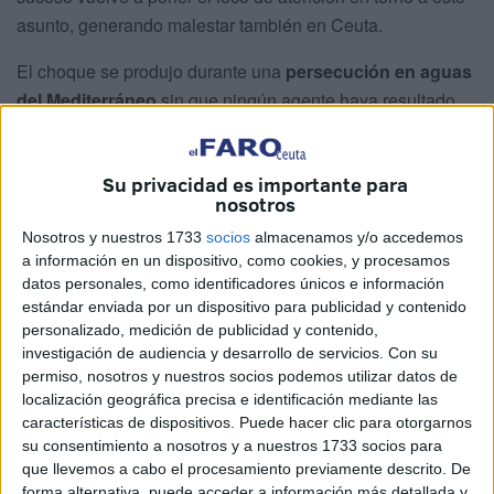
asunto, generando malestar también en Ceuta.
El choque se produjo durante una
persecución en aguas
del Mediterráneo
sin que ningún agente haya resultado
herido.
Fuentes de la AEAT y de la Subdelegación de Gobierno
Su privacidad es importante para
nosotros
han confirmado que los hechos tuvieron lugar en
aguas
alejadas de Almería
, donde sucedió una persecución en
Nosotros y nuestros 1733
socios
almacenamos y/o accedemos
la que
una de las embarcaciones implicadas maniobró
a información en un dispositivo, como cookies, y procesamos
datos personales, como identificadores únicos e información
de forma que se subió sobre otra narcolancha
y acabó
estándar enviada por un dispositivo para publicidad y contenido
por "tocar" la embarcación de Vigilancia Aduanera.
personalizado, medición de publicidad y contenido,
investigación de audiencia y desarrollo de servicios.
Con su
A la huida en una de las lanchas
permiso, nosotros y nuestros socios podemos utilizar datos de
localización geográfica precisa e identificación mediante las
características de dispositivos. Puede hacer clic para otorgarnos
En este sentido,
la patrullera registró daños
únicamente
su consentimiento a nosotros y a nuestros 1733 socios para
en una de las ventanillas laterales de la nave junto al
que llevemos a cabo el procesamiento previamente descrito. De
puente de mando, aunque únicamente el cristal quedó
forma alternativa, puede acceder a información más detallada y