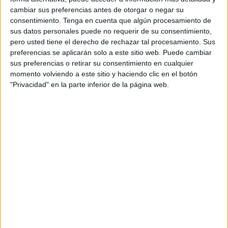
destruido. Asimismo,
ningún funcionario resultó herido
cambiar sus preferencias antes de otorgar o negar su
consentimiento.
Tenga en cuenta que algún procesamiento de
a consecuencia de la situación.
sus datos personales puede no requerir de su consentimiento,
pero usted tiene el derecho de rechazar tal procesamiento. Sus
Por su parte, los ocupantes de las embarcaciones
preferencias se aplicarán solo a este sitio web. Puede cambiar
neumáticas implicadas pudieron agruparse en
una única
sus preferencias o retirar su consentimiento en cualquier
narcolancha
y
huir
del lugar mientras que la segunda
momento volviendo a este sitio y haciendo clic en el botón
embarcación se quedó en la zona sin posibilidad de
"Privacidad" en la parte inferior de la página web.
remolcarla hasta el Puerto de Almería.