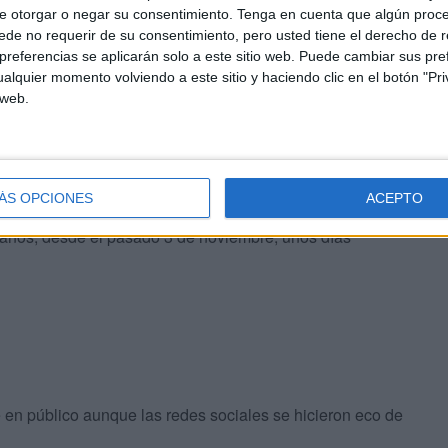
e otorgar o negar su consentimiento.
Tenga en cuenta que algún proc
nte a las exigencias de soberanía energética del reino",
de no requerir de su consentimiento, pero usted tiene el derecho de r
referencias se aplicarán solo a este sitio web. Puede cambiar sus pref
alquier momento volviendo a este sitio y haciendo clic en el botón "Pri
 web.
ma lumbar
ión por la oficial agencia de noticias marroquí (MAP)
jo, de perfil, delgado y con traje y corbata oscura.
ÁS OPCIONES
ACEPTO
62 años, desde el pasado 3 de noviembre, unos días
en público aunque las redes sociales se hicieron eco de