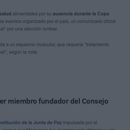
salud
alimentados por su
ausencia durante la Copa
es eventos organizado por el país, un comunicado oficial
al" por una afección lumbar.
ada a un espasmo muscular, que requería "tratamiento
l", según la nota.
ser miembro fundador del Consejo
stitución de la Junta de Paz
impulsada por el
pese a que Marruecos fue el primer país africano y uno