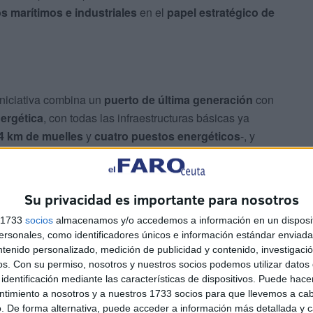
s marítimos e industriales
en el
papel estratégico de
 iniciativa combina un
puerto de última generación
con
nergética
, con todas las infraestructuras básicas ya
4 km de muelles
y
cuatro puestos energéticos
-, y
 contenedores ya firmados, con entrada en
Su privacidad es importante para nosotros
flotante de gas natural licuado, la primera del país, con
s 1733
socios
almacenamos y/o accedemos a información en un disposit
tros cúbicos
, así como una
terminal de hidrocarburos
.
sonales, como identificadores únicos e información estándar enviada 
ntenido personalizado, medición de publicidad y contenido, investigaci
os.
Con su permiso, nosotros y nuestros socios podemos utilizar datos 
identificación mediante las características de dispositivos. Puede hacer
ntimiento a nosotros y a nuestros 1733 socios para que llevemos a ca
. De forma alternativa, puede acceder a información más detallada y 