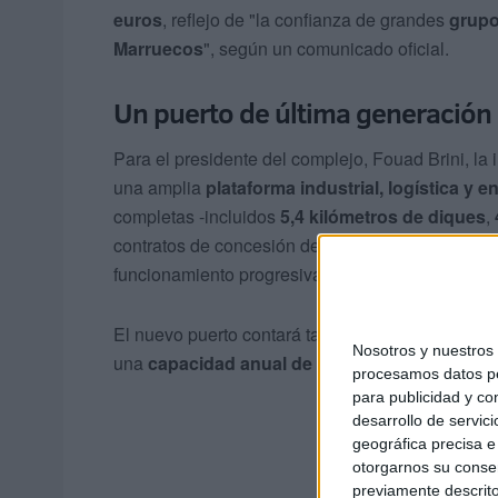
euros
, reflejo de "la confianza de grandes
grupo
Marruecos
", según un comunicado oficial.
Un puerto de última generación
Para el presidente del complejo, Fouad Brini, la
una amplia
plataforma industrial, logística y e
completas -incluidos
5,4 kilómetros de diques
,
contratos de concesión de los dos terminales de
funcionamiento progresiva a partir de este año.
El nuevo puerto contará también con una terminal 
Nosotros y nuestro
una
capacidad anual de 5.000 millones de me
procesamos datos per
para publicidad y co
desarrollo de servici
geográfica precisa e 
otorgarnos su conse
previamente descrito