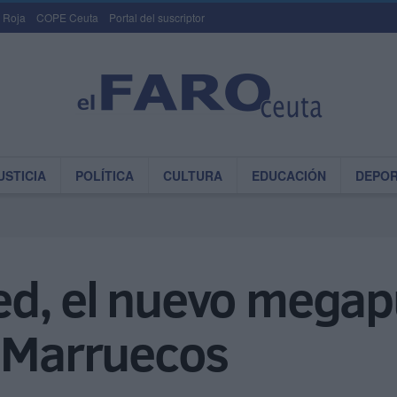
 Roja
COPE Ceuta
Portal del suscriptor
USTICIA
POLÍTICA
CULTURA
EDUCACIÓN
DEPO
d, el nuevo megap
e Marruecos