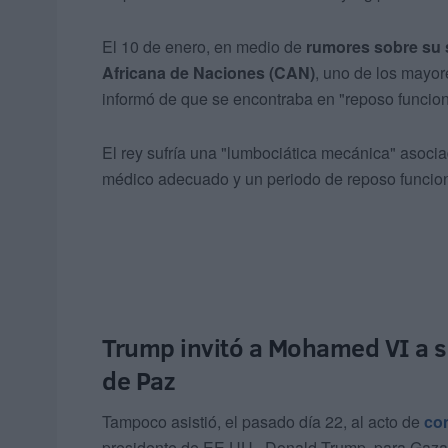
El 10 de enero, en medio de
rumores sobre su 
Africana de Naciones (CAN)
, uno de los mayor
informó de que se encontraba en "reposo funcion
El rey sufría una "lumbociática mecánica" asoci
médico adecuado y un periodo de reposo funciona
Trump invitó a Mohamed VI a 
de Paz
Tampoco asistió, el pasado día 22, al acto de
con
presidente de EE.UU., Donald Trump, para Gaza, 