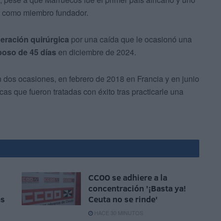
va como miembro fundador.
eración quirúrgica
por una caída que le ocasionó una
poso de 45 días
en diciembre de 2024.
dos ocasiones, en febrero de 2018 en Francia y en junio
as que fueron tratadas con éxito tras practicarle una
CCOO se adhiere a la
concentración '¡Basta ya!
ás
Ceuta no se rinde'
HACE 30 MINUTOS