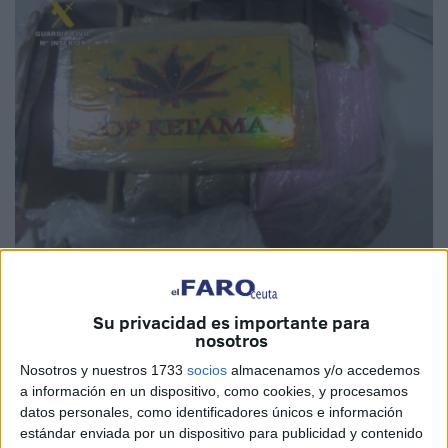
Fotos: Guardia Civil
Su privacidad es importante para
nosotros
Nosotros y nuestros 1733
socios
almacenamos y/o accedemos
Con una
mochila a la espalda y
nadando para cruzar de
a información en un dispositivo, como cookies, y procesamos
Marruecos a Ceuta
. No llevaba la muda y objetos
datos personales, como identificadores únicos e información
personales en su interior como hacen otros inmigrantes,
estándar enviada por un dispositivo para publicidad y contenido