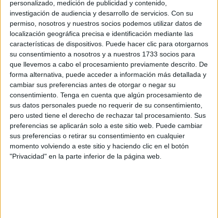
sino que había buscado bordear el espigón llevando
personalizado, medición de publicidad y contenido,
investigación de audiencia y desarrollo de servicios.
Con su
hachís
, casi
26 kilos
.
permiso, nosotros y nuestros socios podemos utilizar datos de
localización geográfica precisa e identificación mediante las
Efectivos de la 2ª Compañía de fiscal y de Fronteras junto
características de dispositivos. Puede hacer clic para otorgarnos
con
el Servicio Marítimo
de la Guardia Civil
pudieron
su consentimiento a nosotros y a nuestros 1733 socios para
interceptarlo y detenerlo, sorprendiendo la narcótica
que llevemos a cabo el procesamiento previamente descrito. De
sustancia dentro del macuto marcada con el
nombre ‘top
forma alternativa, puede acceder a información más detallada y
cambiar sus preferencias antes de otorgar o negar su
Ketama’.
El detenido está relacionado con un delito contra
consentimiento.
Tenga en cuenta que algún procesamiento de
la salud pública.
sus datos personales puede no requerir de su consentimiento,
pero usted tiene el derecho de rechazar tal procesamiento. Sus
Los hechos se han desencadenado
alrededor de las
preferencias se aplicarán solo a este sitio web. Puede cambiar
05:50 horas
, cuando las fuerzas en servicio de la 2ª
sus preferencias o retirar su consentimiento en cualquier
Compañía Fiscal y de Fronteras de Ceuta, mediante el
momento volviendo a este sitio y haciendo clic en el botón
"Privacidad" en la parte inferior de la página web.
empleo de los
sistemas de vigilancia de cámara térmica
ubicados en el espigón del Tarajal (bahía sur), detectaron
visualmente la presencia de este nadador que avanzaba
en el agua procedente de Marruecos hacia las aguas
españolas de Ceuta.