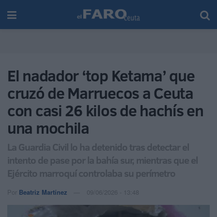
El nadador ‘top Ketama’ que
cruzó de Marruecos a Ceuta
con casi 26 kilos de hachís en
una mochila
La Guardia Civil lo ha detenido tras detectar el
intento de pase por la bahía sur, mientras que el
Ejército marroquí controlaba su perímetro
Por
Beatriz Martínez
09/06/2026 - 13:48