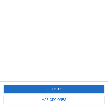
traslado, los agentes comprobaron que el sujeto portaba
una mochila a la espalda.
Pues bien, en el posterior registro inspección del equipaje
interceptado, se halló en su interior la cantidad de
25.900
gramos de resina de hachís.
ACEPTO
MÁS OPCIONES