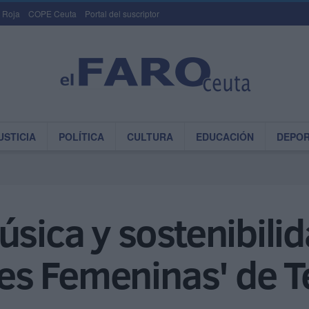
 Roja
COPE Ceuta
Portal del suscriptor
USTICIA
POLÍTICA
CULTURA
EDUCACIÓN
DEPO
úsica y sostenibili
oces Femeninas' de 