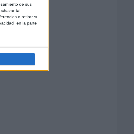
esamiento de sus
echazar tal
erencias o retirar su
vacidad" en la parte