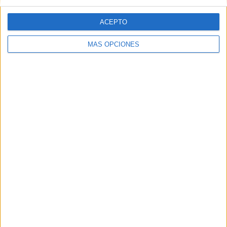
ACEPTO
MÁS OPCIONES
Tags:
Diócesis de Cádiz y Ceuta
Música
Related
Posts
Los ceutíes esperan con ilusión la
procesión de la Patrona
HACE 2 DÍAS
Carmen Pasamar: "El pueblo lo reclama:
la Virgen de África va a salir"
HACE 3 DÍAS
La Ofrenda floral regresa este martes en
una celebración marcada por la
excepcionalidad