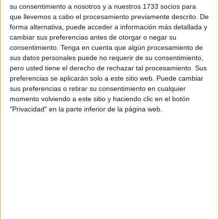
su consentimiento a nosotros y a nuestros 1733 socios para
combinó
tradición
,
espiritualidad
y una cuidada
que llevemos a cabo el procesamiento previamente descrito. De
selección de repertorio. Desde el primer momento, el
forma alternativa, puede acceder a información más detallada y
ambiente estuvo marcado por una atmósfera de
cambiar sus preferencias antes de otorgar o negar su
recogimiento y
emoción
, logrando una conexión especial
consentimiento.
Tenga en cuenta que algún procesamiento de
sus datos personales puede no requerir de su consentimiento,
entre artistas y espectadores.
pero usted tiene el derecho de rechazar tal procesamiento. Sus
preferencias se aplicarán solo a este sitio web. Puede cambiar
La organización del evento resultó
impecable
, con una
sus preferencias o retirar su consentimiento en cualquier
ejecución que permitió que todo transcurriera de manera
momento volviendo a este sitio y haciendo clic en el botón
perfecta
, cumpliendo con las expectativas y dejando una
"Privacidad" en la parte inferior de la página web.
excelente impresión entre los asistentes.
Un grupo de gran talento
El grupo estuvo formado por las músicas
Zuberoa
Aznárez Mauleón
y
Gloria Aleza Zaragozá
, intérpretes
con amplias trayectorias en el ámbito de la
música
antigua
. Su dominio de múltiples instrumentos aportó una