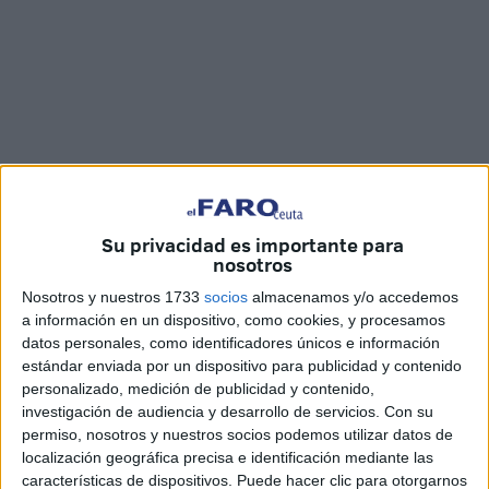
Fotos y vídeo: Kike Román
Su privacidad es importante para
nosotros
Nosotros y nuestros 1733
socios
almacenamos y/o accedemos
La
iglesia de San Francisco
se convirtió en el escenario
a información en un dispositivo, como cookies, y procesamos
datos personales, como identificadores únicos e información
perfecto para acoger un concierto de
música sacra
que
estándar enviada por un dispositivo para publicidad y contenido
cautivó a todos los asistentes. Bajo el título de
‘Divina
personalizado, medición de publicidad y contenido,
Harmonía’
, la velada destacó por su sensibilidad artística
investigación de audiencia y desarrollo de servicios.
Con su
y la calidad interpretativa de las intérpretes.
permiso, nosotros y nuestros socios podemos utilizar datos de
localización geográfica precisa e identificación mediante las
El público respondió con entusiasmo a una propuesta que
características de dispositivos. Puede hacer clic para otorgarnos