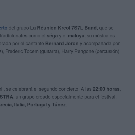
erto
del grupo
La Réunion Kreol 7S7L Band
, que se
 tradicionales como el
séga
y el
maloya
, su música es
erada por el cantante
Bernard Joron
y acompañada por
, Frederic Tocem (guitarra), Harry Perigone (percusión)
il, se celebrará el segundo concierto. A las
22:00 horas
,
ESTRA
, un grupo creado especialmente para el festival,
ecia, Italia, Portugal y Túnez
.