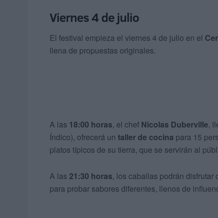
Viernes 4 de julio
El festival empieza el viernes 4 de julio en el
Cen
llena de propuestas originales.
A las
18:00 horas
, el chef
Nicolas Duberville
, 
Índico), ofrecerá un
taller de cocina
para 15 pers
platos típicos de su tierra, que se servirán al púb
A las
21:30 horas
, los caballas podrán disfrutar
para probar sabores diferentes, llenos de influen