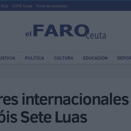
 Roja
COPE Ceuta
Portal del suscriptor
USTICIA
POLÍTICA
CULTURA
EDUCACIÓN
DEPO
es internacionales
óis Sete Luas