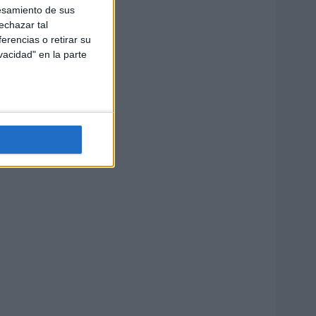
esamiento de sus
echazar tal
erencias o retirar su
vacidad" en la parte