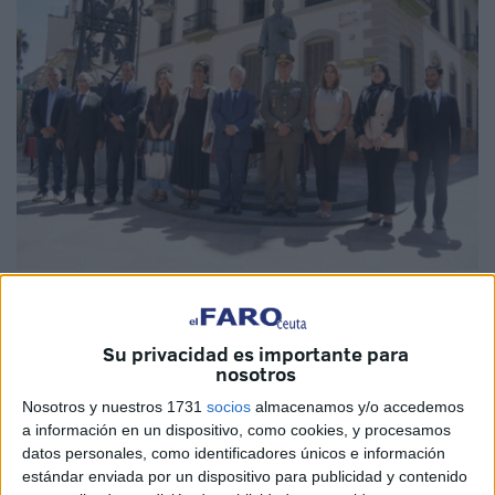
Imágenes cedidas
Su privacidad es importante para
nosotros
Como es
costumbre
, la Ciudad ha acudido puntualmente
Nosotros y nuestros 1731
socios
almacenamos y/o accedemos
a información en un dispositivo, como cookies, y procesamos
para rendir homenaje a Antonio López Sánchez-Prado,
datos personales, como identificadores únicos e información
quien fuera alcalde de Ceuta y un médico de gran
estándar enviada por un dispositivo para publicidad y contenido
prestigio
, en este jueves 5 de septiembre, fecha en la que