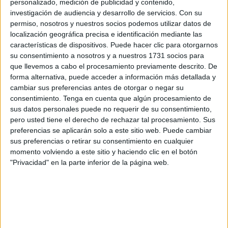
personalizado, medición de publicidad y contenido,
se conmemoran los
89 años
desde su fusilamiento en
investigación de audiencia y desarrollo de servicios.
Con su
1936.
permiso, nosotros y nuestros socios podemos utilizar datos de
localización geográfica precisa e identificación mediante las
La ceremonia, que ya forma parte de la
tradición
local, se
características de dispositivos. Puede hacer clic para otorgarnos
su consentimiento a nosotros y a nuestros 1731 socios para
llevó a cabo bajo la
escultura
que recuerda al último
que llevemos a cabo el procesamiento previamente descrito. De
alcalde republicano de Ceuta, situada en el paseo que
forma alternativa, puede acceder a información más detallada y
lleva su nombre.
cambiar sus preferencias antes de otorgar o negar su
consentimiento.
Tenga en cuenta que algún procesamiento de
En el acto
estuvieron presentes las principales
sus datos personales puede no requerir de su consentimiento,
autoridades
, entre ellas el presidente de la Ciudad,
Juan
pero usted tiene el derecho de rechazar tal procesamiento. Sus
preferencias se aplicarán solo a este sitio web. Puede cambiar
Vivas
, y Gonzalo Sanz, jefe de Gabinete de la Delegación
sus preferencias o retirar su consentimiento en cualquier
del Gobierno, junto a representantes de varios
partidos
momento volviendo a este sitio y haciendo clic en el botón
políticos
de la Asamblea.
"Privacidad" en la parte inferior de la página web.