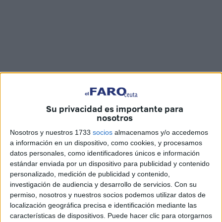
Su privacidad es importante para
Imágenes: Cristian Marfil
nosotros
Nosotros y nuestros 1733
socios
almacenamos y/o accedemos
a información en un dispositivo, como cookies, y procesamos
datos personales, como identificadores únicos e información
El terceto de
música
de capilla ‘Hermanos Jiménez
estándar enviada por un dispositivo para publicidad y contenido
Regén’ ha ofrecido este sábado, por séptimo año
personalizado, medición de publicidad y contenido,
consecutivo, su concierto de motetes de cara a Semana
investigación de audiencia y desarrollo de servicios.
Con su
permiso, nosotros y nuestros socios podemos utilizar datos de
Santa en la Parroquia de Nuestra Señora del Valle. Ha
localización geográfica precisa e identificación mediante las
sido una ocasión perfecta para conocer las once piezas
características de dispositivos. Puede hacer clic para otorgarnos