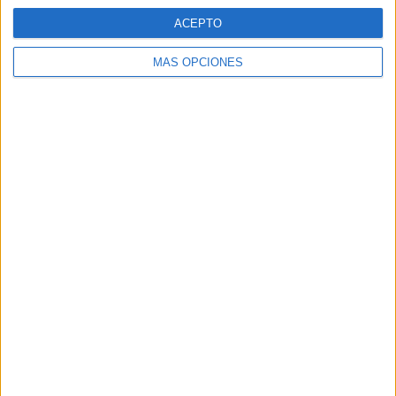
ACEPTO
MÁS OPCIONES
Tags:
Hermandades y Cofradías
Música
Related
Posts
Los ceutíes pasan ante la Virgen de
África en la jornada de veneración
HACE 17 HORAS
La Misa Pontifical reúne a cientos de
ceutíes en la iglesia de África
HACE 2 DÍAS
Javier Beneroso, treinta años bajo las
trabajaderas: "Este es el 5 de agosto más