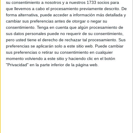
que interpretarán durante su acompañamiento a la Salida
su consentimiento a nosotros y a nuestros 1733 socios para
Penitencial de la
Cofradía
.
que llevemos a cabo el procesamiento previamente descrito. De
forma alternativa, puede acceder a información más detallada y
El recital ha contado con la presencia del Hermano Mayor
cambiar sus preferencias antes de otorgar o negar su
consentimiento.
Tenga en cuenta que algún procesamiento de
de la Cofradía del Santísimo Cristo de la Paz y María
sus datos personales puede no requerir de su consentimiento,
Santísima de la Piedad, Manuel Ortiz, además de la del
pero usted tiene el derecho de rechazar tal procesamiento. Sus
presidente del Consejo de Hermandades y Cofradías de
preferencias se aplicarán solo a este sitio web. Puede cambiar
Ceuta, Juan Jesús Bollit. Además, han acudido al acto el
sus preferencias o retirar su consentimiento en cualquier
momento volviendo a este sitio y haciendo clic en el botón
Hermano Mayor de la Cofradía de San Antonio, Javier
"Privacidad" en la parte inferior de la página web.
López-Borderías, y María Rosa Teodoro García, de la
Hermandad Sacramental y Cofradía de Penitencia de
Nuestro Padre Jesús de la Flagelación y María Santísima
de la Caridad.
El concierto, que ha durado alrededor de una media hora,
ha desvelado los motetes que tocará el terceto de
hermanos. La brevedad de estas obras musicales se debe
a que los motetes son características piezas cortas