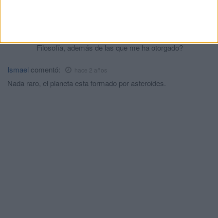
de los palmeros más "letrados" o aventajados del gran
partido político de corte religioso.
P.D.: ¿me merezco una licenciatura (grado) en
Filosofía, además de las que me ha otorgado?
Ismael
comentó:
hace 2 años
Nada raro, el planeta esta formado por asteroides.