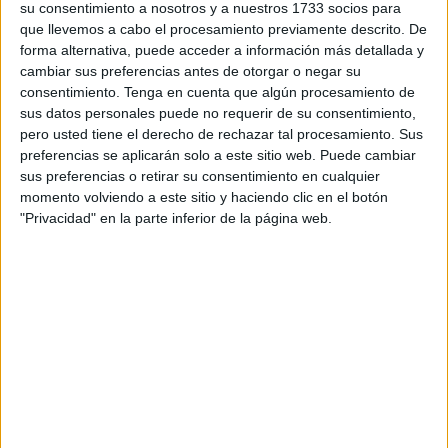
su consentimiento a nosotros y a nuestros 1733 socios para
Características del asteroide 2024
que llevemos a cabo el procesamiento previamente descrito. De
YR4
forma alternativa, puede acceder a información más detallada y
cambiar sus preferencias antes de otorgar o negar su
consentimiento.
Tenga en cuenta que algún procesamiento de
El asteroide 2024 YR4 se encuentra dentro del grupo de
sus datos personales puede no requerir de su consentimiento,
objetos cercanos a la Tierra (NEO, por sus siglas en
pero usted tiene el derecho de rechazar tal procesamiento. Sus
inglés), cuya órbita lo lleva a cruzar la trayectoria de
preferencias se aplicarán solo a este sitio web. Puede cambiar
sus preferencias o retirar su consentimiento en cualquier
nuestro planeta. Se estima que su tamaño oscila entre 40 y
momento volviendo a este sitio y haciendo clic en el botón
90 metros de diámetro, lo que lo coloca dentro de la
"Privacidad" en la parte inferior de la página web.
categoría de asteroides capaces de generar daños
significativos en caso de impacto.
Si bien no representa una
amenaza de extinción global
como otros asteroides de mayor tamaño, su potencial
destructivo podría compararse con el impacto de Tunguska
en 1908, que devastó más de 2.000 kilómetros cuadrados
de bosque en Siberia.
Dependiendo de la zona de colisión, un impacto de 2024