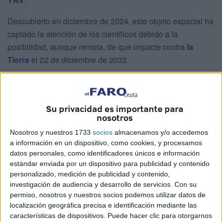
YR4
.
Descubierto en diciembre de 2024, este objeto espacial ha
captado la atención de los científicos debido a la
posibilidad, aunque remota, de que impacte contra
la
Tierra
el 22 de diciembre de 2032.
Según los últimos cálculos realizados por la IAWN y otras
agencias espaciales,
a los que ha tenido acceso
El Faro
de Ceuta
, la probabilidad actual de impacto se sitúa en un
Su privacidad es importante para
nosotros
1,3 %.
Nosotros y nuestros 1733
socios
almacenamos y/o accedemos
Este porcentaje, aunque bajo, supera el umbral del 1 %
a información en un dispositivo, como cookies, y procesamos
que justifica una alerta temprana y la observación continua
datos personales, como identificadores únicos e información
estándar enviada por un dispositivo para publicidad y contenido
del asteroide. A lo largo de los próximos años,
nuevas
personalizado, medición de publicidad y contenido,
mediciones
serán clave para determinar si esta amenaza
investigación de audiencia y desarrollo de servicios.
Con su
se reduce o si, por el contrario, se vuelve más
permiso, nosotros y nuestros socios podemos utilizar datos de
preocupante.
localización geográfica precisa e identificación mediante las
características de dispositivos. Puede hacer clic para otorgarnos