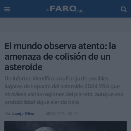
El mundo observa atento: la
amenaza de colisión de un
asteroide
Un informe identifica una franja de posibles
lugares de impacto del asteroide 2024 YR4 que
atraviesa varias regiones del planeta, aunque esa
probabilidad sigue siendo baja
Por
Juanjo Oliva
05/02/2025 - 09:45