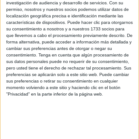
investigación de audiencia y desarrollo de servicios.
Con su
la audiencia y, por desgracia, también las oportunidades
permiso, nosotros y nuestros socios podemos utilizar datos de
para los ciberdelincuentes.
localización geográfica precisa e identificación mediante las
características de dispositivos. Puede hacer clic para otorgarnos
Como ocurre con cada gran evento masivo, los
su consentimiento a nosotros y a nuestros 1733 socios para
que llevemos a cabo el procesamiento previamente descrito. De
estafadores aprovechan el
tirón mediático para lanzar
forma alternativa, puede acceder a información más detallada y
todo tipo de fraudes
. La Asociación Española de
cambiar sus preferencias antes de otorgar o negar su
Consumidores ya ha detectado
varias modalidade
s que
consentimiento.
Tenga en cuenta que algún procesamiento de
están circulando estos días y quiere que las conozcas
sus datos personales puede no requerir de su consentimiento,
pero usted tiene el derecho de rechazar tal procesamiento. Sus
antes de que sea demasiado tarde.
preferencias se aplicarán solo a este sitio web. Puede cambiar
sus preferencias o retirar su consentimiento en cualquier
Suplantación de webs y apps falsas
momento volviendo a este sitio y haciendo clic en el botón
"Privacidad" en la parte inferior de la página web.
Una de las
trampas más habituales es la creación de
páginas web que imitan a hoteles, agencias de viajes o
plataformas de apuestas
.
A simple vista parecen reales, pero
un pequeño error en
la URL puede delatar el engaño
. Conviene revisar