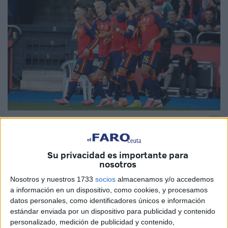
EFE
Su privacidad es importante para
nosotros
El
Mundial de Fútbol 2026
arranca hoy con
Estados
Nosotros y nuestros 1733
socios
almacenamos y/o accedemos
Unidos, Canadá y México
como países
anfitriones
por
a información en un dispositivo, como cookies, y procesamos
primera vez en la historia y que se seguirá desde
Ceuta
.
datos personales, como identificadores únicos e información
estándar enviada por un dispositivo para publicidad y contenido
Una edición histórica también por ser la
primera con 48
personalizado, medición de publicidad y contenido,
selecciones participantes
, lo que multiplica los partidos,