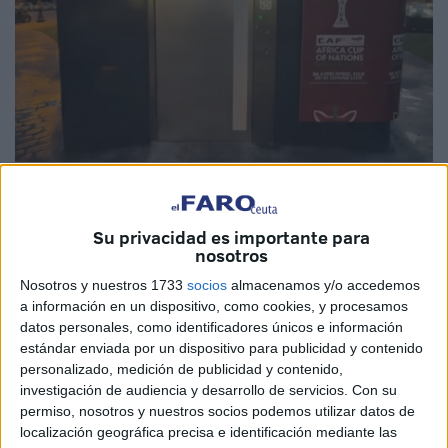
Foto: tanja24.com
Su privacidad es importante para
nosotros
La ciudad de
Tánger
ha dado un paso significativo en la
Nosotros y nuestros 1733
socios
almacenamos y/o accedemos
a información en un dispositivo, como cookies, y procesamos
mejora de su mobiliario urbano
mediante la
datos personales, como identificadores únicos e información
inauguración de una
red de baños públicos
que combina
estándar enviada por un dispositivo para publicidad y contenido
sistemas inteligentes y modelos tradicionales con miras al
personalizado, medición de publicidad y contenido,
fortalecimiento turístico y también de cara al
Mundial 2030
.
investigación de audiencia y desarrollo de servicios.
Con su
permiso, nosotros y nuestros socios podemos utilizar datos de
Esta iniciativa, liderada por la Wilaya de la región y la
localización geográfica precisa e identificación mediante las