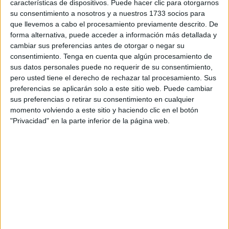
características de dispositivos. Puede hacer clic para otorgarnos
entidad
Tánger Mobility
, tiene como objetivo principal
su consentimiento a nosotros y a nuestros 1733 socios para
elevar la calidad de los servicios para residentes y turistas,
que llevemos a cabo el procesamiento previamente descrito. De
respondiendo a la creciente demanda de
infraestructuras
forma alternativa, puede acceder a información más detallada y
sanitarias
en puntos estratégicos de la ciudad.
cambiar sus preferencias antes de otorgar o negar su
consentimiento.
Tenga en cuenta que algún procesamiento de
Tecnología y Accesibilidad al servicio del ciudadano
sus datos personales puede no requerir de su consentimiento,
pero usted tiene el derecho de rechazar tal procesamiento. Sus
En esta fase inicial, se han instalado
14 unidades
preferencias se aplicarán solo a este sitio web. Puede cambiar
diseñadas bajo estrictos estándares de modernidad y,
sus preferencias o retirar su consentimiento en cualquier
fundamentalmente, garantizando la
accesibilidad para
momento volviendo a este sitio y haciendo clic en el botón
personas con discapacidad
.
"Privacidad" en la parte inferior de la página web.
Las unidades más avanzadas cuentan con un
sistema de
autolimpieza
inteligente que asegura la higiene constante
del espacio. Técnicamente, estos módulos están
equipados con
sensores de movimiento
, iluminación
LED de bajo consumo, ventilación mecanizada y sistemas
de detección de incendios.
Además, para reforzar la
seguridad ciudadana
, se han