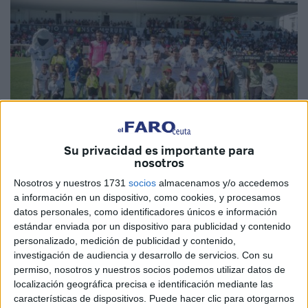
Su privacidad es importante para
nosotros
Imagen de archivo
Nosotros y nuestros 1731
socios
almacenamos y/o accedemos
a información en un dispositivo, como cookies, y procesamos
datos personales, como identificadores únicos e información
estándar enviada por un dispositivo para publicidad y contenido
Ceuta, su gente, bondades y problemas protagonizan un
personalizado, medición de publicidad y contenido,
extenso reportaje en la conocida cabecera norteamericana
investigación de audiencia y desarrollo de servicios.
Con su
The New York Times. Una pieza en la que a través de la
permiso, nosotros y nuestros socios podemos utilizar datos de
localización geográfica precisa e identificación mediante las
AD Ceuta
se habla del drama
migratorio
y la convivencia
características de dispositivos. Puede hacer clic para otorgarnos
entre religiones.