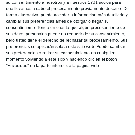
su consentimiento a nosotros y a nuestros 1731 socios para
que llevemos a cabo el procesamiento previamente descrito. De
Inicia el reportero James Montague su crónica con una
forma alternativa, puede acceder a información más detallada y
visual. "Desde lo alto del estadio
Alfonso Murube
puedes
cambiar sus preferencias antes de otorgar o negar su
ver la Península terminarse en el mar Mediterráneo. En el
consentimiento.
Tenga en cuenta que algún procesamiento de
sus datos personales puede no requerir de su consentimiento,
agua, van y vienen cubriendo el
Estrecho de Gibraltar
...A
pero usted tiene el derecho de rechazar tal procesamiento. Sus
una hora caminando dos vallas de veinte pies con
preferencias se aplicarán solo a este sitio web. Puede cambiar
cuchillas en lo alto marcan la frontera con Marruecos".
sus preferencias o retirar su consentimiento en cualquier
momento volviendo a este sitio y haciendo clic en el botón
Todo gira en torno a eso. Habla el periódico de la Unión
"Privacidad" en la parte inferior de la página web.
Americana de Ceuta y
Melilla
como únicos territorios
europeos en África. También sitúa los orígenes del equipo
de fútbol, la
AD Ceuta
, al otro lado de las actuales
fronteras, en Tetuán, en concreto, en el Atlético. El único
equipo africano que ha jugado en la Primera División
española.
Explican que la AD Ceuta no llega ahora a esas cotas y se
bate el cobre en la tercera categoría nacional (Primera