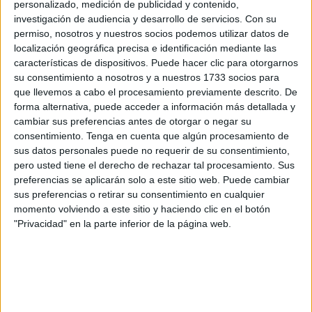
precauciones al volante y advierte de que llevar objetos
personalizado, medición de publicidad y contenido,
investigación de audiencia y desarrollo de servicios.
Con su
sueltos en el interior del vehículo puede conllevar
permiso, nosotros y nuestros socios podemos utilizar datos de
sanciones de hasta 200 euros.
localización geográfica precisa e identificación mediante las
características de dispositivos. Puede hacer clic para otorgarnos
Los agentes insisten en que la carga debe ir correctamente
su consentimiento a nosotros y a nuestros 1733 socios para
asegurada en el maletero para evitar desplazamientos
que llevemos a cabo el procesamiento previamente descrito. De
peligrosos durante la marcha. En caso de no ser posible,
forma alternativa, puede acceder a información más detallada y
cambiar sus preferencias antes de otorgar o negar su
los objetos deben transportarse debidamente sujetos en
consentimiento.
Tenga en cuenta que algún procesamiento de
bolsas, ya que en un frenazo o accidente pueden
sus datos personales puede no requerir de su consentimiento,
convertirse en un grave peligro para los ocupantes del
pero usted tiene el derecho de rechazar tal procesamiento. Sus
vehículo.
preferencias se aplicarán solo a este sitio web. Puede cambiar
sus preferencias o retirar su consentimiento en cualquier
La Dirección General de Tráfico (DGT)
señala que, en
momento volviendo a este sitio y haciendo clic en el botón
"Privacidad" en la parte inferior de la página web.
los turismos, los objetos transportados deben ir
preferentemente en el maletero. En caso de disponer de
ellos, también pueden utilizarse bacas o remolques para el
transporte de carga. Estas son las opciones más seguras
para evitar riesgos durante la conducción.