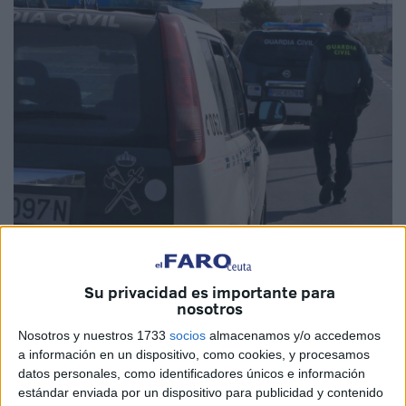
Imagen de archivo
Su privacidad es importante para
nosotros
Nosotros y nuestros 1733
socios
almacenamos y/o accedemos
Comienzan los
desplazamientos masivos por carretera
a información en un dispositivo, como cookies, y procesamos
en Ceuta
con motivo del inicio de las vacaciones. La
datos personales, como identificadores únicos e información
Guardia Civil recuerda la importancia de extremar las
estándar enviada por un dispositivo para publicidad y contenido