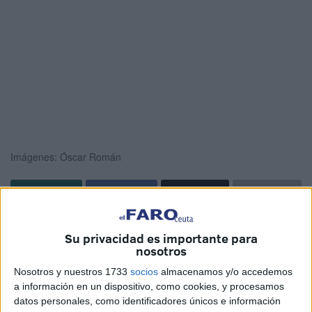
Imágenes: Óscar Román
Un grupo de 20 de
mujeres pioneras
en la historia, desde
Su privacidad es importante para
el siglo V antes de Cristo hasta la actualidad, han revivido
nosotros
durante unas horas en el
IES Luis de Camoens
, en
Nosotros y nuestros 1733
socios
almacenamos y/o accedemos
Ceuta.
a información en un dispositivo, como cookies, y procesamos
datos personales, como identificadores únicos e información
Se trata de un proyecto que lleva por nombre ‘Pioneras del