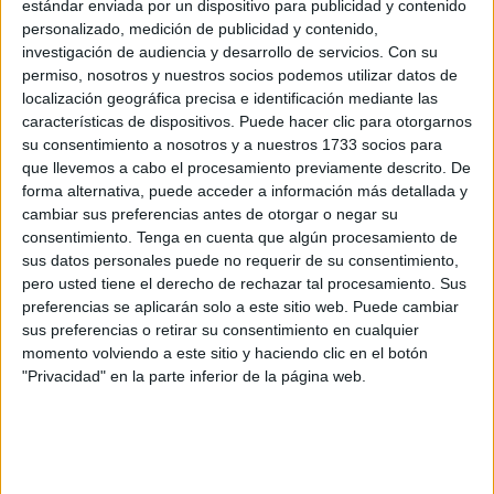
estándar enviada por un dispositivo para publicidad y contenido
pasado: Un tributo a las mujeres que forjaron nuestra
personalizado, medición de publicidad y contenido,
historia’, que se ha puesto en marcha
con motivo del Día
investigación de audiencia y desarrollo de servicios.
Con su
permiso, nosotros y nuestros socios podemos utilizar datos de
Internacional de la Mujer
y en el que se han involucrado
localización geográfica precisa e identificación mediante las
todos los departamentos y muchos alumnos del centro.
características de dispositivos. Puede hacer clic para otorgarnos
su consentimiento a nosotros y a nuestros 1733 socios para
Así, han creado una exposición muy diferente donde estas
que llevemos a cabo el procesamiento previamente descrito. De
mujeres han podido contar su propia
historia
y “cuáles
forma alternativa, puede acceder a información más detallada y
fueron los principales obstáculos a los que se enfrentaron
cambiar sus preferencias antes de otorgar o negar su
consentimiento.
Tenga en cuenta que algún procesamiento de
en su época y cómo fueron solventándolos en la medida
sus datos personales puede no requerir de su consentimiento,
de lo posible, a pesar de las dificultades que fueron
pero usted tiene el derecho de rechazar tal procesamiento. Sus
teniendo”, tal y como ha señalado, Ana Belén Cazorla
preferencias se aplicarán solo a este sitio web. Puede cambiar
Fernández, coordinadora de Igualdad del IES Luis de
sus preferencias o retirar su consentimiento en cualquier
Camoens.
momento volviendo a este sitio y haciendo clic en el botón
"Privacidad" en la parte inferior de la página web.
Una exposición diferente
Y es que, desde el primer momento, tenían claro “que no