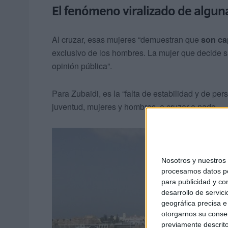
El fenómeno viralizado de algun
Al cruzar, esas mujeres “demuestran que
son ca
exclusivo de los hombres. La mujer que decide s
opinión pública”.
Para Zubaidi, es la “falta de estabilidad y de pe
juventud, mujeres y hombres, a cruzar a nado.
Nosotros y nuestro
procesamos datos per
para publicidad y co
desarrollo de servici
geográfica precisa e 
otorgarnos su conse
previamente descrito