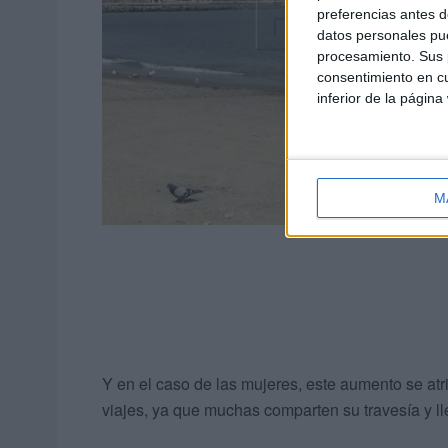
preferencias antes d
datos personales pue
procesamiento. Sus p
consentimiento en cu
inferior de la página
M
Y en el caso de las mujeres, este aumento se atr
viajes, ya que muchas comparten su travesía y 