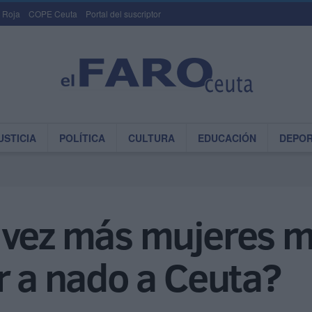
 Roja
COPE Ceuta
Portal del suscriptor
USTICIA
POLÍTICA
CULTURA
EDUCACIÓN
DEPO
 vez más mujeres 
r a nado a Ceuta?