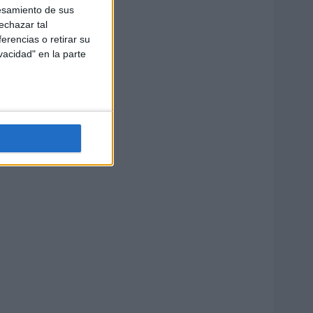
esamiento de sus
echazar tal
erencias o retirar su
vacidad" en la parte