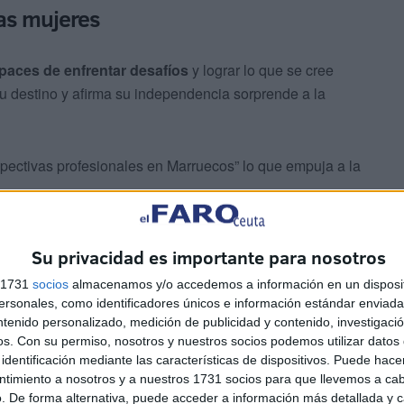
as mujeres
paces de enfrentar desafíos
y lograr lo que se cree
u destino y afirma su independencia sorprende a la
rspectivas profesionales en Marruecos” lo que empuja a la
Su privacidad es importante para nosotros
s 1731
socios
almacenamos y/o accedemos a información en un disposit
sonales, como identificadores únicos e información estándar enviada 
ntenido personalizado, medición de publicidad y contenido, investigaci
os.
Con su permiso, nosotros y nuestros socios podemos utilizar datos 
identificación mediante las características de dispositivos. Puede hacer
ntimiento a nosotros y a nuestros 1731 socios para que llevemos a ca
. De forma alternativa, puede acceder a información más detallada y 