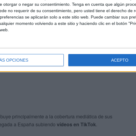
e otorgar o negar su consentimiento.
Tenga en cuenta que algún proc
de no requerir de su consentimiento, pero usted tiene el derecho de r
referencias se aplicarán solo a este sitio web. Puede cambiar sus pref
alquier momento volviendo a este sitio y haciendo clic en el botón "Pri
 web.
ÁS OPCIONES
ACEPTO
ibuye principalmente a la cobertura mediática de sus
llegada a España subiendo
vídeos en TikTok
.