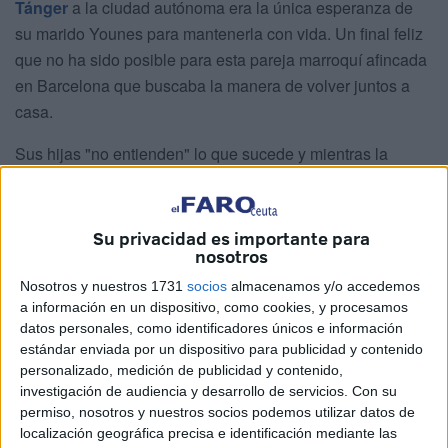
Tánger
a la ciudad autónoma era la única esperanza de
su marido Younes para mantenerla con vida. Un final feliz
que no ha sido posible para esta pareja marroquí afincada
en Barcelona que buscaba la manera de volver juntos a
casa.
Sus hijas "no entienden" lo que sucede y mientras la
pequeña, de tan solo un año, llora desconsolada sin saber
dónde está su madre, la mayor, de cinco, pregunta sin
encontrar una respuesta que la satisfaga. Su padre, roto de
Su privacidad es importante para
nosotros
dolor, tampoco sabe qué decirle.
Nosotros y nuestros 1731
socios
almacenamos y/o accedemos
Hace poco más de diez días Younes ya alertaba de la falta
a información en un dispositivo, como cookies, y procesamos
de cuidados que estaba recibiendo su esposa en el centro
datos personales, como identificadores únicos e información
tangerino. "Si la dejo ahí seguro que va a
morir
", llegó a
estándar enviada por un dispositivo para publicidad y contenido
personalizado, medición de publicidad y contenido,
decir.
investigación de audiencia y desarrollo de servicios.
Con su
permiso, nosotros y nuestros socios podemos utilizar datos de
El pasado mes de mayo habían sufrido un accidente en
localización geográfica precisa e identificación mediante las
Larache durante sus vacaciones del que ella salió mal