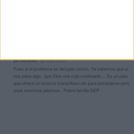
Yusef
comentó:
hace 3 años
Lo mas lamentable es que se podia evitar, sacandola de tanger
a ceuta y no se hizo, para muchos que viven en ceuta que se
enteren que la diferencia de pertenecer a un pai o a otro es por
sus servicios publicos, marruecos tiene que resolver graves
problemas entre ellos la Sanidad
yo
comentó:
hace 3 años
Pues si el problema es del país vecino. Ya sabemos que si
nos pasa algo.. que Dios nos coja confesado.... Es un país
que ofrece un turismo maravilloso etc para extranjeros pero
unos servicios pésimos.. Pobre familia DEP