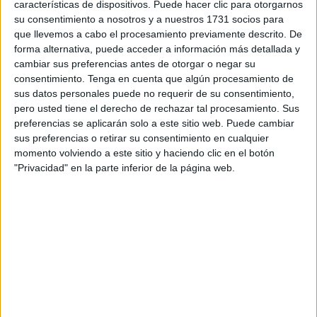
características de dispositivos. Puede hacer clic para otorgarnos
parada: un politraumatismo craneal con varias fracturas en
su consentimiento a nosotros y a nuestros 1731 socios para
la cabeza y hemorragias internas hizo que tuviese que ser
que llevemos a cabo el procesamiento previamente descrito. De
forma alternativa, puede acceder a información más detallada y
intubada y derivada a la Unidad de Cuidados Intensivos.
cambiar sus preferencias antes de otorgar o negar su
Allí estuvo algo más de dos meses en coma.
consentimiento.
Tenga en cuenta que algún procesamiento de
sus datos personales puede no requerir de su consentimiento,
Cuando a finales de julio abrió los ojos parecía que todo
pero usted tiene el derecho de rechazar tal procesamiento. Sus
iba a mejorar, sin embargo, la noticia con la que soñaba la
preferencias se aplicarán solo a este sitio web. Puede cambiar
familia pronto se convirtió en una pesadilla que terminó por
sus preferencias o retirar su consentimiento en cualquier
momento volviendo a este sitio y haciendo clic en el botón
hacerse realidad 24 horas después de que Younes
"Privacidad" en la parte inferior de la página web.
compartiese su historia con
El Faro de Ceuta
.
"Su hermano fue a verla el viernes por la mañana y notó
que no respiraba bien, así que fue a hablar con el director,
que le dijo que no podía saberlo, logró que la llevasen de
nuevo a la UCI, pero fue demasiado tarde, no aguantó ni
diez horas", relata con dificultad por la emoción el ahora
viudo.