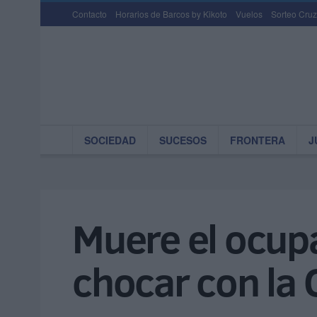
Contacto
Horarios de Barcos by Kikoto
Vuelos
Sorteo Cruz
SOCIEDAD
SUCESOS
FRONTERA
J
Muere el ocup
chocar con la 