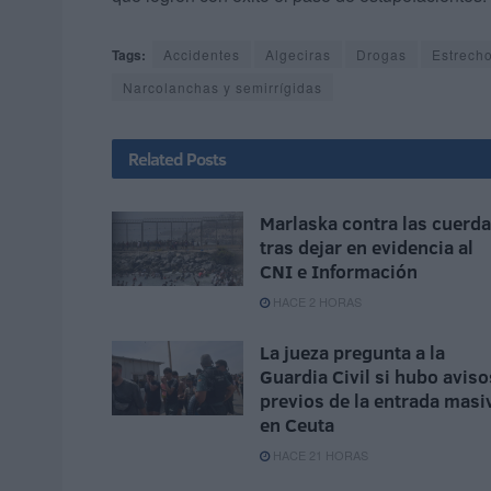
Tags:
Accidentes
Algeciras
Drogas
Estrecho
Narcolanchas y semirrígidas
Related
Posts
Marlaska contra las cuerd
tras dejar en evidencia al
CNI e Información
HACE 2 HORAS
La jueza pregunta a la
Guardia Civil si hubo aviso
previos de la entrada masi
en Ceuta
HACE 21 HORAS