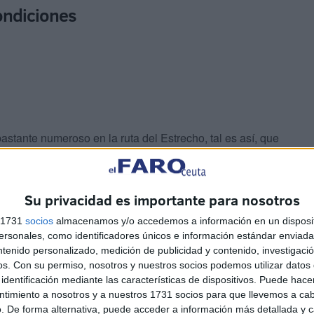
ondiciones
bastante numeroso en la ruta del Estrecho, tal es así, que
es de embarcaciones.
os
que se saldaron con muertes, ambas de personas que
Su privacidad es importante para nosotros
a el traslado de hachís en grandes cantidades.
s 1731
socios
almacenamos y/o accedemos a información en un disposit
sonales, como identificadores únicos e información estándar enviada 
ntenido personalizado, medición de publicidad y contenido, investigaci
os.
Con su permiso, nosotros y nuestros socios podemos utilizar datos 
identificación mediante las características de dispositivos. Puede hacer
ntimiento a nosotros y a nuestros 1731 socios para que llevemos a ca
. De forma alternativa, puede acceder a información más detallada y 