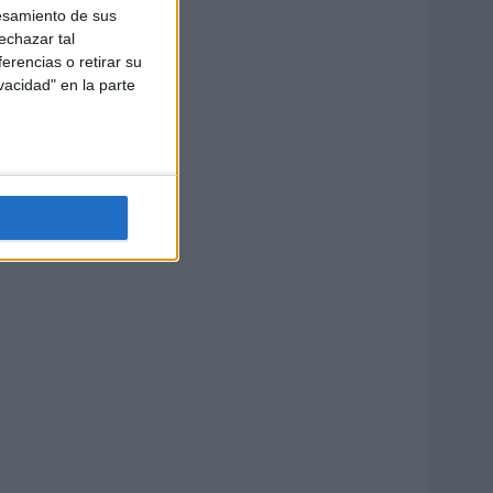
esamiento de sus
echazar tal
erencias o retirar su
vacidad" en la parte