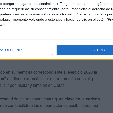
e otorgar o negar su consentimiento.
Tenga en cuenta que algún proc
quieren de una logística de apoyo y abastecimiento que es
de no requerir de su consentimiento, pero usted tiene el derecho de r
os con el endurecimiento de las penas.
referencias se aplicarán solo a este sitio web. Puede cambiar sus pref
alquier momento volviendo a este sitio y haciendo clic en el botón "Pri
 web.
del Estado
ÁS OPCIONES
ACEPTO
do en su memoria correspondiente al ejercicio 2023
la
has”
aludiendo además a la “menor presión policial” por
 el sur peninsular y también en Ceuta.
cesidad de actuar contra esta
figura clave en la cadena
 de combustible a las embarcaciones posibilitando así