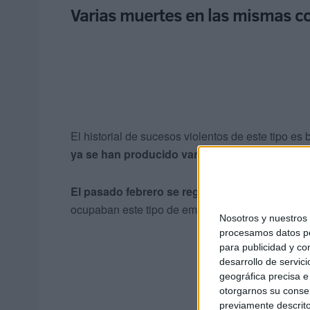
Varias muertes en las mismas c
El historial de sucesos violentos de este tipo es 
ya se han producido varias muertes
por choqu
El pasado febrero se registraron
dos episodi
ocupaban este tipo de embarcaciones usadas par
Nosotros y nuestro
procesamos datos per
para publicidad y co
desarrollo de servici
geográfica precisa e 
otorgarnos su conse
previamente descrito