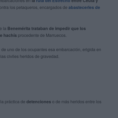
 embarcaciones en
la
ruta del Estrecho
entre Ceuta y
ontra los petaqueros, encargados de
abastecerles de
e la
Benemérita trataban de impedir que los
de hachís
procedente de Marruecos.
e de uno de los ocupantes esa embarcación, erigida en
ias civiles heridos de gravedad.
la práctica de
detenciones
o de más heridos entre los