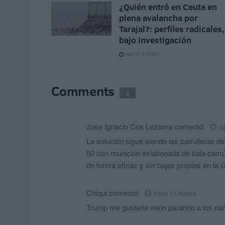
¿Quién entró en Ceuta en
plena avalancha por
Tarajal?: perfiles radicales,
bajo investigación
HACE 2 DÍAS
Comments
3
Jose Ignacio Cos Lezama
comentó:
h
La solución sigue siendo las patrulleras d
50 con munición eslabonada de bala común
de forma eficaz y sin bajas propias en la
Chiqui
comentó:
hace 11 meses
Trump me gustaria verlo parando a los nar