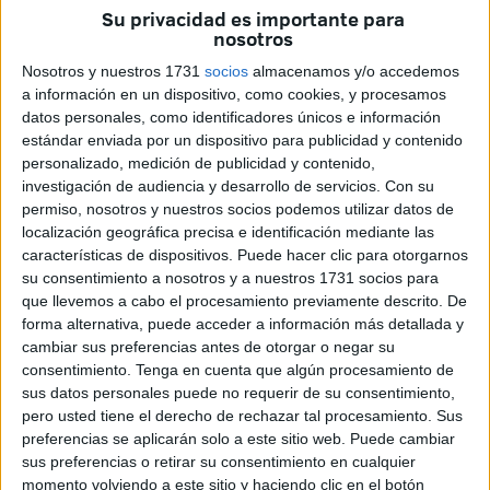
evitar situaciones como esta.
Su privacidad es importante para
nosotros
Cuenta la Protectora que el pasado 31 de diciembre un
Nosotros y nuestros 1731
socios
almacenamos y/o accedemos
vecino del Príncipe informaba de que
este perro
a información en un dispositivo, como cookies, y procesamos
deambulaba por el barrio en un deplorable estado.
datos personales, como identificadores únicos e información
estándar enviada por un dispositivo para publicidad y contenido
Dijo que había estado llamando al 112 para solicitar su
personalizado, medición de publicidad y contenido,
recogida sin éxito.
investigación de audiencia y desarrollo de servicios.
Con su
permiso, nosotros y nuestros socios podemos utilizar datos de
“
Desde la Protectora
nos pusimos en contacto con él para
localización geográfica precisa e identificación mediante las
solicitar información. Solicitamos a sanidad animal y al
características de dispositivos. Puede hacer clic para otorgarnos
su consentimiento a nosotros y a nuestros 1731 socios para
servicio de recogida que acudieran a por el animal. Hoy
que llevemos a cabo el procesamiento previamente descrito. De
nos han informado que tras las gestiones realizadas y
forma alternativa, puede acceder a información más detallada y
nuestro aviso, acudieron a por el animal escoltados por la
cambiar sus preferencias antes de otorgar o negar su
Policía”, detalla.
consentimiento.
Tenga en cuenta que algún procesamiento de
sus datos personales puede no requerir de su consentimiento,
“Lamentablemente poco se pudo hacer por el animal que
pero usted tiene el derecho de rechazar tal procesamiento. Sus
preferencias se aplicarán solo a este sitio web. Puede cambiar
falleció en la clínica veterinaria esa misma noche”, añade.
sus preferencias o retirar su consentimiento en cualquier
momento volviendo a este sitio y haciendo clic en el botón
El servicio de recogida animal no recibió en primera