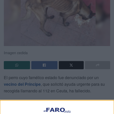
Imagen cedida
El perro cuyo famélico estado fue denunciado por un
vecino del Príncipe
, que solicitó ayuda urgente para su
recogida llamando al 112 en Ceuta, ha fallecido.
Lo ha dado a conocer la Protectora
que reclama que
ante cualquier caso de este tipo se alerte con rapidez para