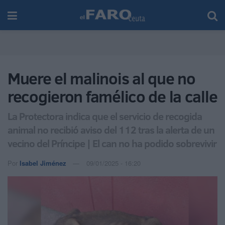
Muere el malinois al que no
recogieron famélico de la calle
La Protectora indica que el servicio de recogida
animal no recibió aviso del 112 tras la alerta de un
vecino del Príncipe | El can no ha podido sobrevivir
Por
Isabel Jiménez
09/01/2025 - 16:20