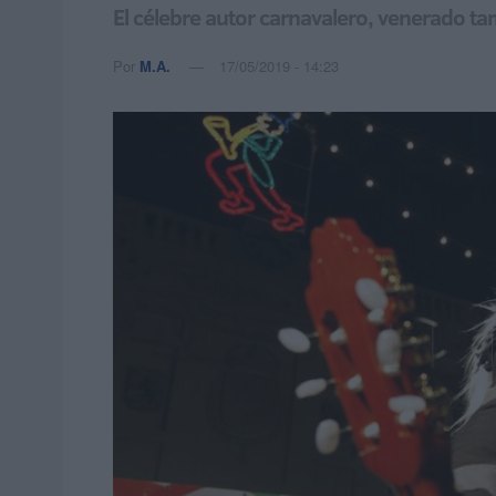
El célebre autor carnavalero, venerado ta
Por
M.A.
17/05/2019 - 14:23