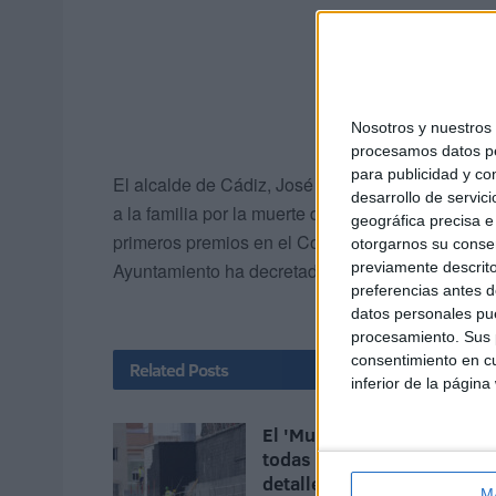
Nosotros y nuestro
procesamos datos per
para publicidad y co
El alcalde de Cádiz, José María González, ha t
desarrollo de servici
a la familia por la muerte del importante autor 
geográfica precisa e 
primeros premios en el Concurso Oficial de Agru
otorgarnos su conse
previamente descrito
Ayuntamiento ha decretado un día de luto oficial.
preferencias antes d
datos personales pue
procesamiento. Sus p
consentimiento en cu
Related
Posts
inferior de la página
El 'Murube' se pone a punt
todas las obras previstas, 
detalle
M