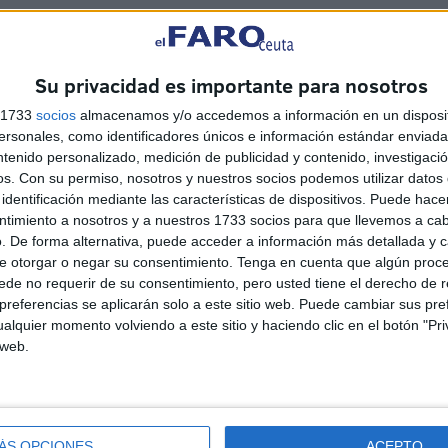
Su privacidad es importante para nosotros
s 1733
socios
almacenamos y/o accedemos a información en un disposit
sonales, como identificadores únicos e información estándar enviada 
ntenido personalizado, medición de publicidad y contenido, investigaci
ransmitido públicamente sus más profundas condolencias
os.
Con su permiso, nosotros y nuestros socios podemos utilizar datos 
carnavalero de más de 40 agrupaciones y ganador de cinco
identificación mediante las características de dispositivos. Puede hacer
paciones del Gran Teatro Falla, Juan Carlos Aragón. El
ntimiento a nosotros y a nuestros 1733 socios para que llevemos a ca
. De forma alternativa, puede acceder a información más detallada y 
e otorgar o negar su consentimiento.
Tenga en cuenta que algún proc
de no requerir de su consentimiento, pero usted tiene el derecho de r
referencias se aplicarán solo a este sitio web. Puede cambiar sus pref
alquier momento volviendo a este sitio y haciendo clic en el botón "Pri
 web.
o:
Policía detiene en el puerto
al
de Ceuta a un criminal
buscado en Francia
ÁS OPCIONES
ACEPTO