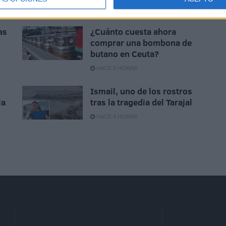
HACE 54 MINUTOS
as
¿Cuánto cuesta ahora
comprar una bombona de
butano en Ceuta?
HACE 2 HORAS
Ismail, uno de los rostros
la
tras la tragedia del Tarajal
HACE 3 HORAS