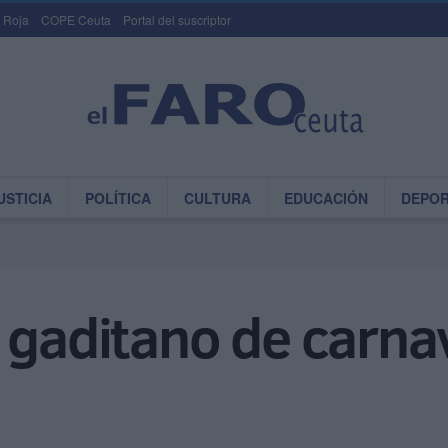
 Roja
COPE Ceuta
Portal del suscriptor
USTICIA
POLÍTICA
CULTURA
EDUCACIÓN
DEPO
 gaditano de carna