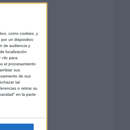
ivo, como cookies, y
por un dispositivo
ón de audiencia y
de localización
 clic para
bo el procesamiento
cambiar sus
esamiento de sus
echazar tal
erencias o retirar su
vacidad" en la parte