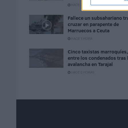
HACE 32 MINUTOS
Fallece un subsahariano tr
cruzar en parapente de
Marruecos a Ceuta
HACE 1 HORA
Cinco taxistas marroquíes,
entre los condenados tras 
avalancha en Tarajal
HACE 2 HORAS