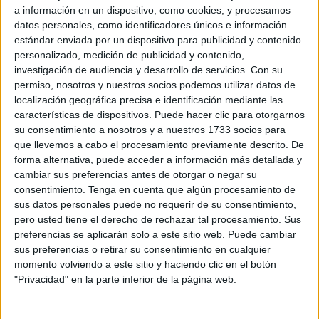
o ‘Viva Palestina libre’.
a información en un dispositivo, como cookies, y procesamos
datos personales, como identificadores únicos e información
También han dirigido
sus gritos hacia líderes políticos
estándar enviada por un dispositivo para publicidad y contenido
personalizado, medición de publicidad y contenido,
nacionales,
como Isabel Díaz Ayuso, presidenta de la
investigación de audiencia y desarrollo de servicios.
Con su
Comunidad de Madrid, a quien le han dicho ‘Ayuso,
permiso, nosotros y nuestros socios podemos utilizar datos de
payasa’; así como a Santiago Abascal, líder de Vox.
localización geográfica precisa e identificación mediante las
características de dispositivos. Puede hacer clic para otorgarnos
Tampoco han faltado en esta concentración niños
su consentimiento a nosotros y a nuestros 1733 socios para
pequeños con muñecos en los brazos que representaban
que llevemos a cabo el procesamiento previamente descrito. De
forma alternativa, puede acceder a información más detallada y
a los niños asesinados en Gaza o los carteles donde se
cambiar sus preferencias antes de otorgar o negar su
podían leer frases como ‘Stop genocidio’.
consentimiento.
Tenga en cuenta que algún procesamiento de
sus datos personales puede no requerir de su consentimiento,
Paradas durante el recorrido
pero usted tiene el derecho de rechazar tal procesamiento. Sus
preferencias se aplicarán solo a este sitio web. Puede cambiar
sus preferencias o retirar su consentimiento en cualquier
Por otro lado, cabe señalar que los manifestantes se han
momento volviendo a este sitio y haciendo clic en el botón
ido parando de forma constante para invitar a quienes
"Privacidad" en la parte inferior de la página web.
miraban a unirse a la causa por Palestina.