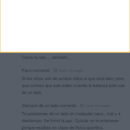
pequeños? Claro que tampoco nos gustan los incendios en
España, obviamente. Si hubiera menos gente como tú,
España iría mucho mejor.
Tete
comentó:
hace 10 meses
Totalmente de acuerdo contigo!!!
Negan
comentó:
hace 10 meses
Como tu lolo......también...
Paco
comentó:
hace 10 meses
Si los niños son de ambos sitios si que esta bien, pero
que curioso que solo salen cuando la balanza solo cae
de un lado
Siempre de un lado
comentó:
hace 10 meses
Te posicionas de un lado en cualquier caso,, mal y a
destiempo. Se firmó la paz. Quizás no te enterases
porque estabas en clase de física quantica.