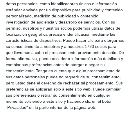
de contenido sexual de por medio con unos quince
datos personales, como identificadores únicos e información
jóvenes “especiales”, como les denominaba, con entre 12
estándar enviada por un dispositivo para publicidad y contenido
personalizado, medición de publicidad y contenido,
y 15 años, todos alumnos del centro educativo que
investigación de audiencia y desarrollo de servicios.
Con su
prescindió de sus servicios en enero y en el que llevaba
permiso, nosotros y nuestros socios podemos utilizar datos de
más de 30 años trabajando.
localización geográfica precisa e identificación mediante las
características de dispositivos. Puede hacer clic para otorgarnos
Según fuentes judiciales, ese tipo de relación se ha
su consentimiento a nosotros y a nuestros 1733 socios para
alargado con algunos jóvenes ya adultos hasta el punto de
que llevemos a cabo el procesamiento previamente descrito. De
forma alternativa, puede acceder a información más detallada y
intercambiar dinero por imágenes de ellos desnudos o de
cambiar sus preferencias antes de otorgar o negar su
sexo explícito.
consentimiento.
Tenga en cuenta que algún procesamiento de
sus datos personales puede no requerir de su consentimiento,
El informe de la Benemérita supera los 600
pero usted tiene el derecho de rechazar tal procesamiento. Sus
folios con 16 CD y un DVD
preferencias se aplicarán solo a este sitio web. Puede cambiar
sus preferencias o retirar su consentimiento en cualquier
momento volviendo a este sitio y haciendo clic en el botón
En sus conclusiones, el informe de la Benemérita relata
"Privacidad" en la parte inferior de la página web.
unas pautas de comportamiento parecidas en los tres años
de conversaciones analizadas: comenzaba con un primer
acercamiento en el centro escolar a los menores elegidos,