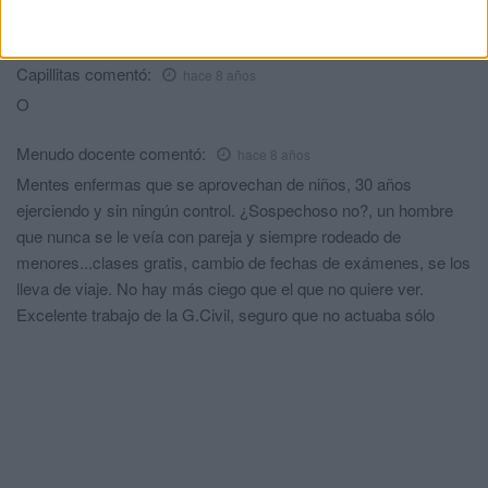
Nada.Que siga la cofradia haciendo levanta...Al cielo por el...
Capillitas
comentó:
hace 8 años
O
Menudo docente
comentó:
hace 8 años
Mentes enfermas que se aprovechan de niños, 30 años
ejerciendo y sin ningún control. ¿Sospechoso no?, un hombre
que nunca se le veía con pareja y siempre rodeado de
menores...clases gratis, cambio de fechas de exámenes, se los
lleva de viaje. No hay más ciego que el que no quiere ver.
Excelente trabajo de la G.Civil, seguro que no actuaba sólo