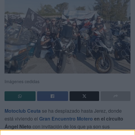
Imágenes cedidas
Motoclub Ceuta
se ha desplazado hasta Jerez, donde
está viviendo el
Gran Encuentro Motero
en el circuito
Ángel Nieto
con invitación de los que ya son sus
hermanos, el consolidado y reconocido club
Cherokee
,