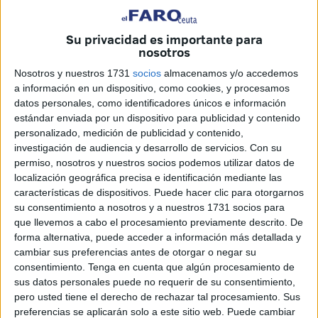
“de estilo custom” y con más de 35 años acumulando
experiencias sobre ruedas.
Su privacidad es importante para
nosotros
El club motero de Ceuta no desaprovechó la oportunidad y
Nosotros y nuestros 1731
socios
almacenamos y/o accedemos
este viernes partió hasta Jerez con
invitación directa
del
a información en un dispositivo, como cookies, y procesamos
club hermano porque, a pesar de que la entrada era libre,
datos personales, como identificadores únicos e información
estándar enviada por un dispositivo para publicidad y contenido
los Cherokee quisieron contar con la presencia de Ceuta,
personalizado, medición de publicidad y contenido,
invitando de forma cercana a
Motoclub Ceuta
a no
investigación de audiencia y desarrollo de servicios.
Con su
perderse este evento.
permiso, nosotros y nuestros socios podemos utilizar datos de
localización geográfica precisa e identificación mediante las
Los ceutíes pasaron la noche en la sede del que también
características de dispositivos. Puede hacer clic para otorgarnos
es miembro del Consejo del Motor de Jerez -los Cherokee-
su consentimiento a nosotros y a nuestros 1731 socios para
y este sábado vivirán una jornada marcada por la
que llevemos a cabo el procesamiento previamente descrito. De
forma alternativa, puede acceder a información más detallada y
aventura y
la
acción
entre motores.
cambiar sus preferencias antes de otorgar o negar su
consentimiento.
Tenga en cuenta que algún procesamiento de
14 miembros de Ceuta a Jerez
sus datos personales puede no requerir de su consentimiento,
pero usted tiene el derecho de rechazar tal procesamiento. Sus
Esta es una experiencia realmente enriquecedora para los
preferencias se aplicarán solo a este sitio web. Puede cambiar