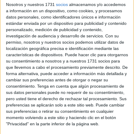
(HNRH) ha dado un paso significativo en su
proceso de
Nosotros y nuestros 1731
socios
almacenamos y/o accedemos
consolidación
con la incorporación del
coronel José
a información en un dispositivo, como cookies, y procesamos
datos personales, como identificadores únicos e información
María Moro Sanjuán,
con mando en plaza en Ceuta,
estándar enviada por un dispositivo para publicidad y contenido
como
primer integrante de su Consejo Asesor
.
personalizado, medición de publicidad y contenido,
investigación de audiencia y desarrollo de servicios.
Con su
La aceptación oficial del cargo se produjo
a principios del
permiso, nosotros y nuestros socios podemos utilizar datos de
mes de julio
, en cumplimiento de lo establecido en el
localización geográfica precisa e identificación mediante las
artículo 29 de los estatutos de la entidad.
características de dispositivos. Puede hacer clic para otorgarnos
su consentimiento a nosotros y a nuestros 1731 socios para
Con este nombramiento
se pone en marcha un órgano
que llevemos a cabo el procesamiento previamente descrito. De
consultivo destinado a aportar experiencia,
forma alternativa, puede acceder a información más detallada y
cambiar sus preferencias antes de otorgar o negar su
conocimiento y orientación
a una organización que,
consentimiento.
Tenga en cuenta que algún procesamiento de
creada en 2025, busca reunir a
todos los Regulares de
sus datos personales puede no requerir de su consentimiento,
Honor de Ceuta y Melilla
bajo un mismo proyecto
pero usted tiene el derecho de rechazar tal procesamiento. Sus
nacional.
preferencias se aplicarán solo a este sitio web. Puede cambiar
sus preferencias o retirar su consentimiento en cualquier
momento volviendo a este sitio y haciendo clic en el botón
Una figura ligada a los Regulares
"Privacidad" en la parte inferior de la página web.