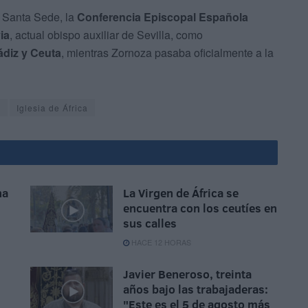
a Santa Sede, la
Conferencia Episcopal Española
ia
, actual obispo auxiliar de Sevilla, como
ádiz y Ceuta
, mientras Zornoza pasaba oficialmente a la
a
Iglesia de África
na
La Virgen de África se
encuentra con los ceutíes en
sus calles
HACE 12 HORAS
Javier Beneroso, treinta
años bajo las trabajaderas:
"Este es el 5 de agosto más