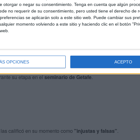
e otorgar o negar su consentimiento.
Tenga en cuenta que algún proc
de no requerir de su consentimiento, pero usted tiene el derecho de r
Diócesis de Cádiz y Ceuta
referencias se aplicarán solo a este sitio web. Puede cambiar sus pref
alquier momento volviendo a este sitio y haciendo clic en el botón "Pri
 web.
sido seguido con atención desde que el
papa León XIV
ión del Pontífice 15 meses antes al cumplir los 75 años
ÁS OPCIONES
ACEPTO
—, la aceptación definitiva llegó tras hacerse públicas
ante su etapa en el
seminario de Getafe
.
o las calificó en su momento como
"injustas y falsas"
.