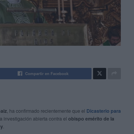
Compartir en Facebook
aiz
, ha confirmado recientemente que el
Dicasterio para
a investigación abierta contra el
obispo emérito de la
oy
.