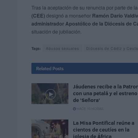
Tras la aceptación de su renuncia por parte de l
(CEE)
designó a monseñor
Ramón Darío Valdiv
administrador Apostólico de la Diócesis de C
situación de jubilación.
Tags:
Abusos sexuales
Diócesis de Cádiz y Ceut
Related
Posts
Jáudenes recibe a la Patro
con una petalá y el estreno
de 'Señora'
HACE 10 HORAS
La Misa Pontifical reúne a
cientos de ceutíes en la
iglesia de África