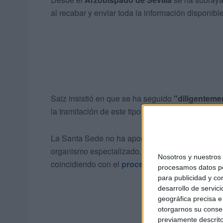
al recabar y enviar toda la información disponible
Saiz insistió en que se ha seguido
"diligentement
la tramitación de este tipo de casos complejos.
La Santa Sede no ha aportado nuevas comunicaci
organismo especializado. Cabe recordar que
Ra
Nosotros y nuestro
coincidiendo con el
proceso de su jubilación o
procesamos datos per
para publicidad y co
desarrollo de servici
geográfica precisa e 
otorgarnos su conse
previamente descrito