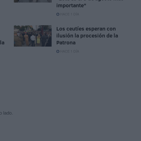
importante"
HACE 1 DÍA
Los ceutíes esperan con
ilusión la procesión de la
la
Patrona
HACE 1 DÍA
o lado.