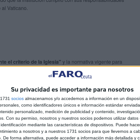
 al Vaticano.
e el criterio de la Iglesia"
y la normativa vigente para
ones tras declarar la falta de competencia de su
Su privacidad es importante para nosotros
fael Zornoza Boy
fue
apartado de sus funciones
s 1731
socios
almacenamos y/o accedemos a información en un disposit
rdinaria
.
sonales, como identificadores únicos e información estándar enviada 
ntenido personalizado, medición de publicidad y contenido, investigaci
os.
Con su permiso, nosotros y nuestros socios podemos utilizar datos 
identificación mediante las características de dispositivos. Puede hacer
ntimiento a nosotros y a nuestros 1731 socios para que llevemos a ca
. De forma alternativa, puede acceder a información más detallada y 