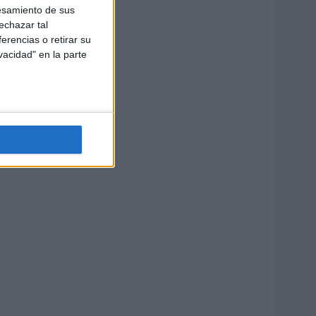
esamiento de sus
echazar tal
erencias o retirar su
vacidad" en la parte