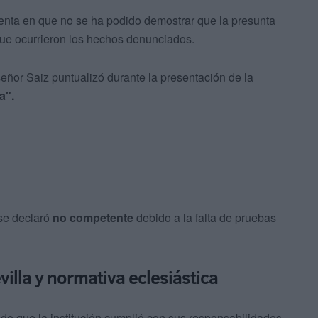
enta en que no se ha podido demostrar que la presunta
ue ocurrieron los hechos denunciados.
eñor Saiz puntualizó durante la presentación de la
a".
 se declaró
no competente
debido a la falta de pruebas
villa y normativa eclesiástica
o que la institución cumplió con sus responsabilidades