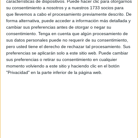
características de dispositivos. Puede hacer clic para otorgarnos
organismo esta semana para coordinar tras el deterioro de
su consentimiento a nosotros y a nuestros 1733 socios para
la situación en Oriente Próximo tras el ataque perpetrado
que llevemos a cabo el procesamiento previamente descrito. De
este pasado sábado desde Gaza por el grupo islamista
forma alternativa, puede acceder a información más detallada y
Hamás contra Israel.
cambiar sus preferencias antes de otorgar o negar su
consentimiento.
Tenga en cuenta que algún procesamiento de
El monarca convoca una reunión de los ministros de
sus datos personales puede no requerir de su consentimiento,
pero usted tiene el derecho de rechazar tal procesamiento. Sus
Exteriores árabes para "concertar y coordinar tras el
preferencias se aplicarán solo a este sitio web. Puede cambiar
deterioro de la situación en Gaza y el desencadenamiento
sus preferencias o retirar su consentimiento en cualquier
de acciones militares contra los civiles y para encontrar
momento volviendo a este sitio y haciendo clic en el botón
medios para frenar esta escalada grave", se lee en un
"Privacidad" en la parte inferior de la página web.
comunicado del Ministerio de Exteriores marroquí.
La misma fuente añade que hay "intensas discusiones"
actualmente para celebrar esta reunión esta semana en la
sede de la Liga Árabe en El Cairo.
El Ejército israelí declaró ayer el estado de guerra tras un
potente ataque combinado de Hamás desde Gaza, con el