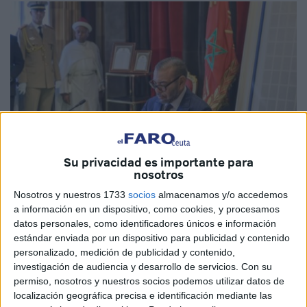
Su privacidad es importante para
nosotros
Nosotros y nuestros 1733
socios
almacenamos y/o accedemos
a información en un dispositivo, como cookies, y procesamos
datos personales, como identificadores únicos e información
estándar enviada por un dispositivo para publicidad y contenido
personalizado, medición de publicidad y contenido,
El rey Mohamed VI de Marruecos, país que asume
investigación de audiencia y desarrollo de servicios.
Con su
actualmente la presidencia del Consejo de la Liga Árabe,
permiso, nosotros y nuestros socios podemos utilizar datos de
ha convocado este domingo una reunión "urgente" del
localización geográfica precisa e identificación mediante las