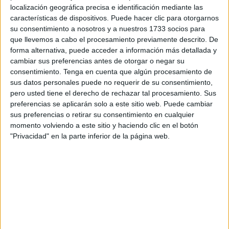
localización geográfica precisa e identificación mediante las
interoperabilidad entre redes, uniendo así los principales
características de dispositivos. Puede hacer clic para otorgarnos
corredores europeos en países como Francia, Portugal,
su consentimiento a nosotros y a nuestros 1733 socios para
Alemania, España, Bélgica, Países Bajos, Luxemburgo,
que llevemos a cabo el procesamiento previamente descrito. De
Italia o Polonia. En el conjunto de esta red están incluidos
forma alternativa, puede acceder a información más detallada y
cambiar sus preferencias antes de otorgar o negar su
13.500
puntos de carga ultrarrápida
.
consentimiento.
Tenga en cuenta que algún procesamiento de
sus datos personales puede no requerir de su consentimiento,
Los clientes de Moeve pueden acceder con estos
pero usted tiene el derecho de rechazar tal procesamiento. Sus
acuerdos a una amplia red de recarga, localizar fácilmente
preferencias se aplicarán solo a este sitio web. Puede cambiar
los puntos de conexión, consultar sus
tarifas y
pagar
tras
sus preferencias o retirar su consentimiento en cualquier
la carga desde la aplicación o con la tarjeta RFID. Esta
momento volviendo a este sitio y haciendo clic en el botón
"Privacidad" en la parte inferior de la página web.
tarjeta permite al usuario identificarse desde un lector para
hacer uso del cargador de forma rápida y segura, sin
necesidad de emplear otro dispositivo o método de pago.
La compatibilidad con los operadores de carga eléctrica
asociados en la red, entre los que están Emovili, EnBW,
Endesa, Ionity, Powerdot, Total Energies o Zunder, permite
el acceso a puntos tanto en estaciones de servicio como