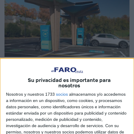
Imagen cedida
Su privacidad es importante para
nosotros
Moeve
continúa ampliando su oferta de recarga eléctrica
Nosotros y nuestros 1733
socios
almacenamos y/o accedemos
a información en un dispositivo, como cookies, y procesamos
para facilitar la movilidad sostenible tanto al cliente
datos personales, como identificadores únicos e información
particular como profesional. En este sentido, la
compañía
estándar enviada por un dispositivo para publicidad y contenido
ha cerrado alianzas con operadores para que sus clientes
personalizado, medición de publicidad y contenido,
puedan acceder a más de 90.000 puntos de recarga, 7.500
investigación de audiencia y desarrollo de servicios.
Con su
de ellos en España, gracias a los acuerdos de
permiso, nosotros y nuestros socios podemos utilizar datos de