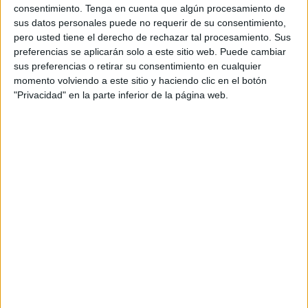
y prepara su espacio para los grandes retos logísticos del
consentimiento.
Tenga en cuenta que algún procesamiento de
presente y del futuro.
sus datos personales puede no requerir de su consentimiento,
pero usted tiene el derecho de rechazar tal procesamiento. Sus
El ámbito de actuación, un espacio de 3,5 hectáreas
preferencias se aplicarán solo a este sitio web. Puede cambiar
ganado al mar, posee un enorme valor operativo. Su
sus preferencias o retirar su consentimiento en cualquier
reorganización permitirá optimizar flujos internos, mejorar
momento volviendo a este sitio y haciendo clic en el botón
"Privacidad" en la parte inferior de la página web.
la seguridad y dotar al puerto de una plataforma versátil,
capaz de acoger nuevas actividades y potenciar las ya
existentes.
La renovación de redes básicas (abastecimiento,
saneamiento, pluviales o contraincendios) constituye un
salto cualitativo imprescindible para garantizar la fiabilidad
del servicio en un entorno donde cada detalle técnico
repercute directamente en la eficiencia global.
Además, la urbanización proyectada integra criterios de
sostenibilidad, eficiencia energética y gestión responsable
del agua, elementos que hoy resultan indispensables para