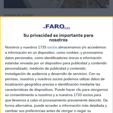
Imagen de archivo
Su privacidad es importante para
La Autoridad Portuaria ha puesto en marcha un proyecto
nosotros
decisivo para el futuro del recinto portuario: la urbanización
Nosotros y nuestros 1733
socios
almacenamos y/o accedemos
de la Ampliación de Poniente Fase I.
a información en un dispositivo, como cookies, y procesamos
datos personales, como identificadores únicos e información
Esta actuación no solo supone la mejora técnica de una
estándar enviada por un dispositivo para publicidad y contenido
personalizado, medición de publicidad y contenido,
infraestructura estratégica, sino que representa un impulso
investigación de audiencia y desarrollo de servicios.
Con su
firme hacia un modelo portuario más moderno, competitivo
permiso, nosotros y nuestros socios podemos utilizar datos de
y alineado con las necesidades económicas del entorno.
localización geográfica precisa e identificación mediante las
características de dispositivos. Puede hacer clic para otorgarnos
En un momento en que los puertos compiten por atraer
su consentimiento a nosotros y a nuestros 1733 socios para
inversiones, tráficos y actividad empresarial, Ceuta da un
que llevemos a cabo el procesamiento previamente descrito. De
forma alternativa, puede acceder a información más detallada y
paso adelante con una intervención que ordena, actualiza
cambiar sus preferencias antes de otorgar o negar su