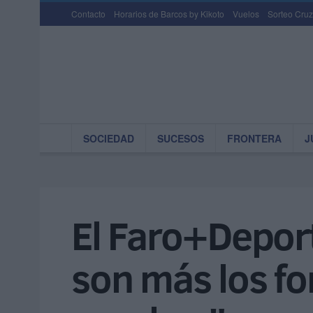
Contacto
Horarios de Barcos by Kikoto
Vuelos
Sorteo Cruz
SOCIEDAD
SUCESOS
FRONTERA
J
El Faro+Deport
son más los f