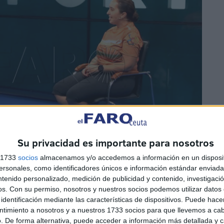
Su privacidad es importante para nosotros
s 1733
socios
almacenamos y/o accedemos a información en un disposit
sonales, como identificadores únicos e información estándar enviada 
ntenido personalizado, medición de publicidad y contenido, investigaci
 “tenemos hasta niños de corta edad que van a participar
os.
Con su permiso, nosotros y nuestros socios podemos utilizar datos 
00 personas inscritas en el Trail y alrededor de 42 en el
identificación mediante las características de dispositivos. Puede hacer
ntimiento a nosotros y a nuestros 1733 socios para que llevemos a ca
rimera edición”. Asimismo, habrá participantes de fuera
. De forma alternativa, puede acceder a información más detallada y 