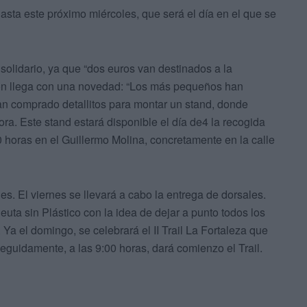
hasta este próximo miércoles, que será el día en el que se
solidario, ya que “dos euros van destinados a la
ión llega con una novedad: “Los más pequeños han
an comprado detallitos para montar un stand, donde
ra. Este stand estará disponible el día de4 la recogida
0 horas en el Guillermo Molina, concretamente en la calle
nes. El viernes se llevará a cabo la entrega de dorsales.
ta sin Plástico con la idea de dejar a punto todos los
 Ya el domingo, se celebrará el II Trail La Fortaleza que
eguidamente, a las 9:00 horas, dará comienzo el Trail.