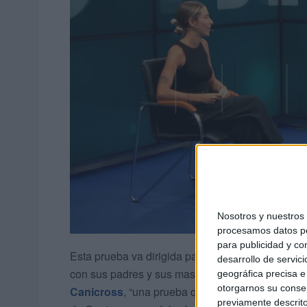
Nosotros y nuestro
procesamos datos per
para publicidad y co
Esta prueba va dirigida para todos los públicos,
desarrollo de servici
con sus padres y sus mascotas”. Por ahora, son 3
geográfica precisa e 
otorgarnos su conse
Canicross
, “una prueba que gustó mucho en la p
previamente descrito