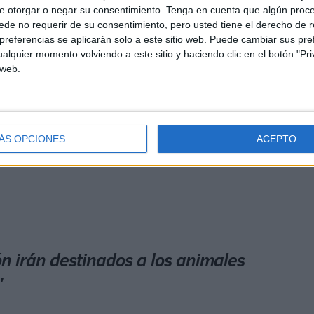
 Algeciras o Alicantes, además de otros países como
e otorgar o negar su consentimiento.
Tenga en cuenta que algún proc
 Esto es algo que tenemos que agradecer a la
Consejería
de no requerir de su consentimiento, pero usted tiene el derecho de r
aquetes de Ceuta Emociona, a los que la gente se
referencias se aplicarán solo a este sitio web. Puede cambiar sus pref
alquier momento volviendo a este sitio y haciendo clic en el botón "Pri
 web.
ste calibre, el turismo de la ciudad continúa creciendo,
in de semana aquí, compran aquí, comen aquí y no solo
e también disfrutan del deporte realizando esta prueba”.
ÁS OPCIONES
ACEPTO
ón irán destinados a los animales
"