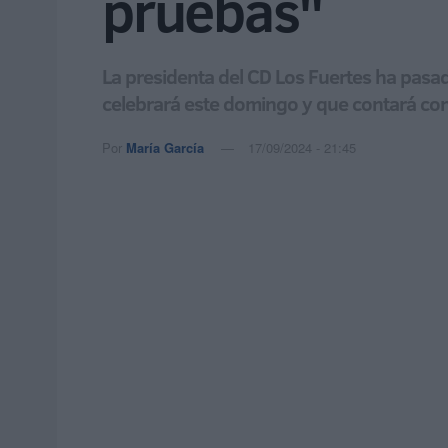
pruebas"
La presidenta del CD Los Fuertes ha pasado 
celebrará este domingo y que contará con
Por
María García
17/09/2024 - 21:45