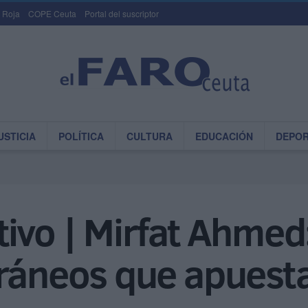
 Roja
COPE Ceuta
Portal del suscriptor
USTICIA
POLÍTICA
CULTURA
EDUCACIÓN
DEPO
ivo | Mirfat Ahmed
oráneos que apuesta