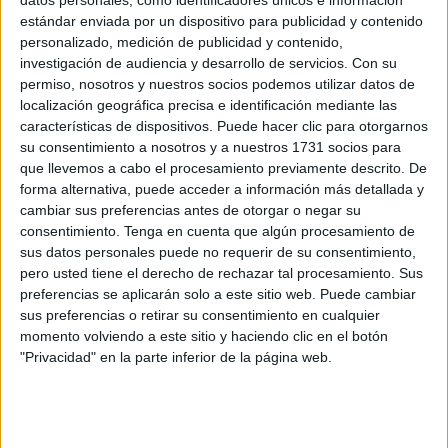
datos personales, como identificadores únicos e información
estándar enviada por un dispositivo para publicidad y contenido
"Venir a Ceuta supone el
personalizado, medición de publicidad y contenido,
cumplimiento de un
investigación de audiencia y desarrollo de servicios.
Con su
permiso, nosotros y nuestros socios podemos utilizar datos de
compromiso que adquirí
localización geográfica precisa e identificación mediante las
características de dispositivos. Puede hacer clic para otorgarnos
hace tiempo"
su consentimiento a nosotros y a nuestros 1731 socios para
que llevemos a cabo el procesamiento previamente descrito. De
–¿Se puede considerar a Ceuta una zona especial para
forma alternativa, puede acceder a información más detallada y
cambiar sus preferencias antes de otorgar o negar su
poder tener acceso a más espectáculos culturales de
consentimiento.
Tenga en cuenta que algún procesamiento de
primera línea?
sus datos personales puede no requerir de su consentimiento,
pero usted tiene el derecho de rechazar tal procesamiento. Sus
–Ceuta es una de las ciudades que forman parte del
preferencias se aplicarán solo a este sitio web. Puede cambiar
programa Platea, que puso en marcha el Ministerio de
sus preferencias o retirar su consentimiento en cualquier
Cultura hace justo ahora 10 años. Es el Programa Estatal
momento volviendo a este sitio y haciendo clic en el botón
de Circulación de Espectáculos de Artes Escénicas en
"Privacidad" en la parte inferior de la página web.
municipios y provincias. Es decir, un circuito de artes
escénicas que abarca todo el territorio y que pretende
acercar esos espectáculos culturales de primera línea a