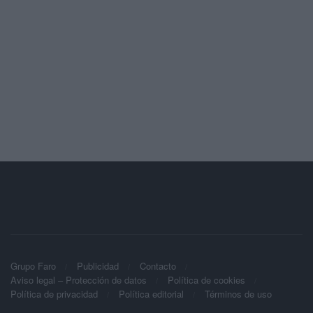
Grupo Faro
Publicidad
Contacto
Aviso legal – Protección de datos
Política de cookies
Política de privacidad
Política editorial
Términos de uso