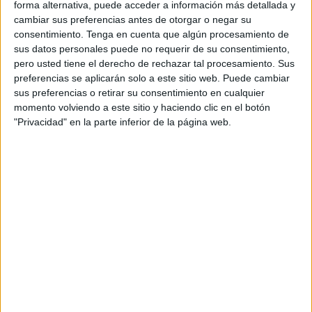
estos actos y la puerta del Palacio Autonómico se convirtió
forma alternativa, puede acceder a información más detallada y
cambiar sus preferencias antes de otorgar o negar su
durante un minuto en el punto de encuentro para guardar
consentimiento.
Tenga en cuenta que algún procesamiento de
un respetuoso silencio por estos acontecimientos. “Es una
sus datos personales puede no requerir de su consentimiento,
forma de lanzar nuestra repulsa a cualquier acto terrorista
pero usted tiene el derecho de rechazar tal procesamiento. Sus
se produzca donde se produzca y sea contra quien sea. A
preferencias se aplicarán solo a este sitio web. Puede cambiar
sus preferencias o retirar su consentimiento en cualquier
fin de cuentas cualquier persona que utilice el terror para
momento volviendo a este sitio y haciendo clic en el botón
sembrar el miedo y el odio nos está atacando a todos y es
"Privacidad" en la parte inferior de la página web.
nuestra obligación como sociedad civilizada y democrática
mostrar nuestra repulsa, todos unidos por la misma causa,
independientemente de cualquier color político”, apuntó la
portavoz de MDyC, Fatima Hamed.
Los ciudadanos acudieron a la convocatoria de MDyC,
pero también lo hicieron representantes de otras
formaciones políticas en un emotivo y solidario instante en
el que la ideología política ha pasado a un segundo plano.
“Creo que es una muestra de que todos los que estamos al
margen de las diferencias creemos en nuestro sistema