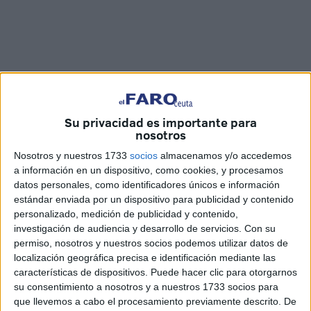
Su privacidad es importante para
Fotos: QUINO / Vídeo: Mauro Mancebo
nosotros
Nosotros y nuestros 1733
socios
almacenamos y/o accedemos
a información en un dispositivo, como cookies, y procesamos
datos personales, como identificadores únicos e información
Ceuta también se ha sumado este martes a las
estándar enviada por un dispositivo para publicidad y contenido
personalizado, medición de publicidad y contenido,
movilizaciones que han surgido en distintos puntos del
investigación de audiencia y desarrollo de servicios.
Con su
planeta en repulsa por los últimos atentados de Nueva
permiso, nosotros y nuestros socios podemos utilizar datos de
Zelanda y Holanda que se han saldado con decenas de
localización geográfica precisa e identificación mediante las
víctimas mortales.
características de dispositivos. Puede hacer clic para otorgarnos
su consentimiento a nosotros y a nuestros 1733 socios para
MDyC hacía un llamamiento para mostrar la repulsa por
que llevemos a cabo el procesamiento previamente descrito. De