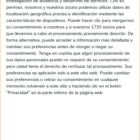
investigación de audiencia y desarrollo de servicios.
Con su
El inicio del
Pleno Extraordinario
de la Asamblea de
permiso, nosotros y nuestros socios podemos utilizar datos de
Ceuta convocado para este martes ha estado marcado por
localización geográfica precisa e identificación mediante las
la solidaridad hacia los familiares de las víctimas del
características de dispositivos. Puede hacer clic para otorgarnos
accidente
ocurrido en la madrugada en la AP-4, en Los
su consentimiento a nosotros y a nuestros 1733 socios para
que llevemos a cabo el procesamiento previamente descrito. De
Palacios, que dejó un saldo de seis fallecidos, entre ellos
forma alternativa, puede acceder a información más detallada y
dos guardias civiles
.
cambiar sus preferencias antes de otorgar o negar su
consentimiento.
Tenga en cuenta que algún procesamiento de
Sobre las 9:30 horas, de pie, como corresponde, los
sus datos personales puede no requerir de su consentimiento,
diputados han guardado un
minuto de silencio
en honor a
pero usted tiene el derecho de rechazar tal procesamiento. Sus
las víctimas mortales, en señal de respeto y también de
preferencias se aplicarán solo a este sitio web. Puede cambiar
sus preferencias o retirar su consentimiento en cualquier
apoyo hacia las familias que están atravesando por un
momento volviendo a este sitio y haciendo clic en el botón
momento tan difícil.
"Privacidad" en la parte inferior de la página web.
Seis personas murieron en horas de la madrugada de este
martes, incluyendo dos de ellos
guardias civiles
, cuando
un camión arrolló un control del Instituto Armado en el
término municipal de Los Palacios (Sevilla) en la AP-4.
El suceso ocurrió específicamente en el kilómetro 20 de la