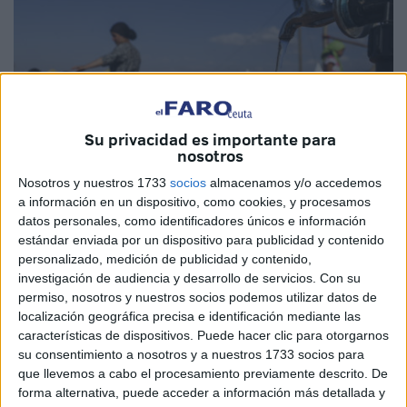
Su privacidad es importante para
nosotros
Nosotros y nuestros 1733
socios
almacenamos y/o accedemos
a información en un dispositivo, como cookies, y procesamos
EFE
datos personales, como identificadores únicos e información
estándar enviada por un dispositivo para publicidad y contenido
personalizado, medición de publicidad y contenido,
investigación de audiencia y desarrollo de servicios.
Con su
permiso, nosotros y nuestros socios podemos utilizar datos de
Autoridades marroquíes van a donar parte de sus salarios
localización geográfica precisa e identificación mediante las
para apoyar a las víctimas del terremoto en Marruecos. Lo
características de dispositivos. Puede hacer clic para otorgarnos
su consentimiento a nosotros y a nuestros 1733 socios para
harán ellos y diferentes delegados ministeriales.
que llevemos a cabo el procesamiento previamente descrito. De
forma alternativa, puede acceder a información más detallada y
Lo ha decidido el gobierno que procederá a descontar 3