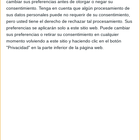
cambiar sus preferencias antes de otorgar o negar su
días laborables repartidos en tres meses de dichos
consentimiento.
Tenga en cuenta que algún procesamiento de
salarios de funcionarios, agentes del Estado y de las
sus datos personales puede no requerir de su consentimiento,
colectividades territoriales así como los empleados de las
pero usted tiene el derecho de rechazar tal procesamiento. Sus
preferencias se aplicarán solo a este sitio web. Puede cambiar
empresas y establecimientos públicos, clasificados en las
sus preferencias o retirar su consentimiento en cualquier
escalas 9 y superiores o sus equivalentes, como
momento volviendo a este sitio y haciendo clic en el botón
contribución al esfuerzo de solidaridad nacional para
"Privacidad" en la parte inferior de la página web.
hacer frente a los efectos del seísmo.
Un mes en el caso de los ministros y
altos cargos
Esta contribución se repartirá en tres meses, es decir, el
salario de un día laborable descontado de los meses de
septiembre, octubre y noviembre, deducido del salario neto
una vez deducido el impuesto sobre la renta y las
retenciones relativas a las cotizaciones al régimen de
pensiones y al seguro de enfermedad.