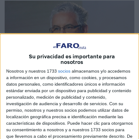
Su privacidad es importante para
nosotros
Nosotros y nuestros 1733
socios
almacenamos y/o accedemos
a información en un dispositivo, como cookies, y procesamos
datos personales, como identificadores únicos e información
estándar enviada por un dispositivo para publicidad y contenido
MAP
personalizado, medición de publicidad y contenido,
investigación de audiencia y desarrollo de servicios.
Con su
permiso, nosotros y nuestros socios podemos utilizar datos de
localización geográfica precisa e identificación mediante las
características de dispositivos. Puede hacer clic para otorgarnos
El ministro de Equipamiento y Agua, Nizar Baraka,
su consentimiento a nosotros y a nuestros 1733 socios para
aseguró el martes en Sharm el-Sheij, que existe una
que llevemos a cabo el procesamiento previamente descrito. De