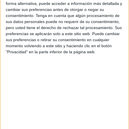
voluntad política al más alto nivel en Marruecos y España
forma alternativa, puede acceder a información más detallada y
para un nuevo enfoque en las relaciones entre los dos
cambiar sus preferencias antes de otorgar o negar su
consentimiento.
Tenga en cuenta que algún procesamiento de
países.
sus datos personales puede no requerir de su consentimiento,
pero usted tiene el derecho de rechazar tal procesamiento. Sus
En una declaración a la Agencia oficial de Noticias MAP,
preferencias se aplicarán solo a este sitio web. Puede cambiar
Baraka indicó que, tras sus conversaciones, al margen de
sus preferencias o retirar su consentimiento en cualquier
la Conferencia sobre el Clima (COP 27), con Teresa
momento volviendo a este sitio y haciendo clic en el botón
Ribera Rodríguez, vicepresidenta tercera del gobierno
"Privacidad" en la parte inferior de la página web.
español y ministra de la Transición Ecológica y de Reto
Demográfico, que "la reunión fue importante por varias
consideraciones, entre ellas que existe la firme voluntad
de SM el Rey Mohammed VI y del jefe del gobierno
español Pedro Sánchez para un nuevo enfoque en las
relaciones bilaterales entre los dos países".
Estas conversaciones, que tuvieron lugar en presencia del
adjunto del embajador marroquí en Egipto, Abderrazak
Dinar, fueron también una oportunidad para examinar el