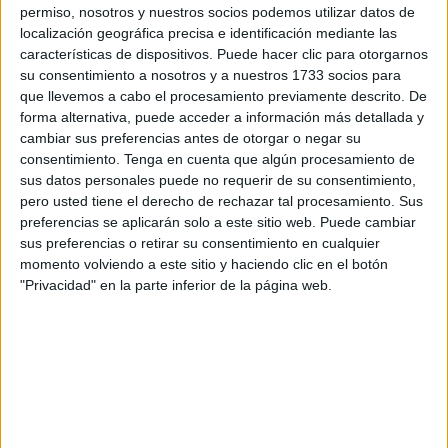
permiso, nosotros y nuestros socios podemos utilizar datos de
El
Ministerio de Juventud e Infancia
elevará a la próxima
localización geográfica precisa e identificación mediante las
Conferencia Sectorial
que tendrá lugar el viernes 17 de
características de dispositivos. Puede hacer clic para otorgarnos
octubre la propuesta de
transferencia de crédito
su consentimiento a nosotros y a nuestros 1733 socios para
extraordinario de 13 millones de euros a las Comunidades
que llevemos a cabo el procesamiento previamente descrito. De
forma alternativa, puede acceder a información más detallada y
Autónomas de Islas Canarias e Islas Baleares y a las
cambiar sus preferencias antes de otorgar o negar su
Ciudades Autónomas de Ceuta y Melilla para la
atención
consentimiento.
Tenga en cuenta que algún procesamiento de
a la infancia no acompañada
.
sus datos personales puede no requerir de su consentimiento,
pero usted tiene el derecho de rechazar tal procesamiento. Sus
De esta partida, Canarias recibirá 5 millones de euros,
preferencias se aplicarán solo a este sitio web. Puede cambiar
Ceuta 4,1 millones
, y Melilla 1,7 millones, tal y como han
sus preferencias o retirar su consentimiento en cualquier
momento volviendo a este sitio y haciendo clic en el botón
confirmado a este medio fuentes del ministerio a
El Faro
"Privacidad" en la parte inferior de la página web.
de Ceuta.
Se trata de los tres territorios
declarados en contingencia
migratoria extraordinaria
en virtud del Real Decreto-ley
2/2025. Por su parte, Baleares, recientemente declarada
en emergencia migratoria, recibirá 1,2 millones de euros.