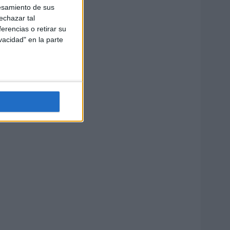
esamiento de sus
echazar tal
erencias o retirar su
vacidad" en la parte