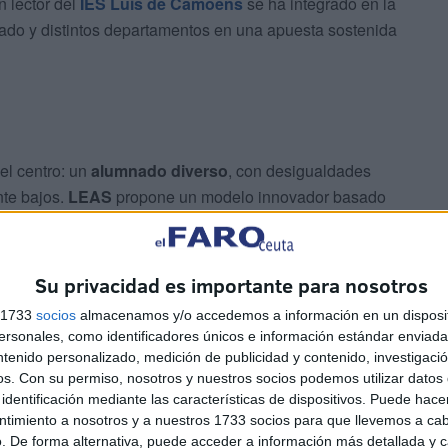
n lector del
IES Luis de Camoens
se ha integrado en la
rado y distintos departamentos en una apuesta sostenida
el centro: un
alumnado diverso
, con desigualdades
nte bajos.
LEAS
propone un modelo innovador basado
ompartidos y la participación activa del alumnado.
ura, los encuentros con autores, la integración del teatro y
Su privacidad es importante para nosotros
ivas han convertido la lectura en una experiencia
s 1733
socios
almacenamos y/o accedemos a información en un disposit
para el alumnado más vulnerable.
sonales, como identificadores únicos e información estándar enviada 
ntenido personalizado, medición de publicidad y contenido, investigaci
os.
Con su permiso, nosotros y nuestros socios podemos utilizar datos 
identificación mediante las características de dispositivos. Puede hacer
ntimiento a nosotros y a nuestros 1733 socios para que llevemos a ca
. De forma alternativa, puede acceder a información más detallada y 