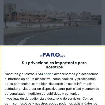
Su privacidad es importante para
Imagen de archivo
nosotros
Nosotros y nuestros 1733
socios
almacenamos y/o accedemos
a información en un dispositivo, como cookies, y procesamos
datos personales, como identificadores únicos e información
El Gobierno de Ceuta ha aprobado un nuevo
encargo a
estándar enviada por un dispositivo para publicidad y contenido
personalizado, medición de publicidad y contenido,
medio propio
para ejecutar el '
Proyecto de obras para la
investigación de audiencia y desarrollo de servicios.
Con su
dotación de equipamiento y regeneración paisajística y
permiso, nosotros y nuestros socios podemos utilizar datos de