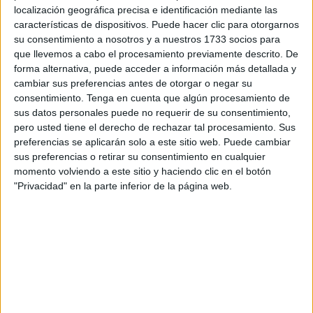
ambiental del entorno de la playa de Miramar'
, una
localización geográfica precisa e identificación mediante las
actuación estratégica que busca la
mejora integral
este
características de dispositivos. Puede hacer clic para otorgarnos
espacio costero.
su consentimiento a nosotros y a nuestros 1733 socios para
que llevemos a cabo el procesamiento previamente descrito. De
El proyecto será desarrollado por la empresa pública
forma alternativa, puede acceder a información más detallada y
cambiar sus preferencias antes de otorgar o negar su
Tragsatec
, y cuenta con un presupuesto total de
consentimiento.
Tenga en cuenta que algún procesamiento de
2.643.884,93 euros
. Cabe recordar que en este proyecto
sus datos personales puede no requerir de su consentimiento,
se encuadra también la construcción de la nueva capilla
pero usted tiene el derecho de rechazar tal procesamiento. Sus
del Carmen que ya fue anunciada por el Ejecutivo local.
preferencias se aplicarán solo a este sitio web. Puede cambiar
sus preferencias o retirar su consentimiento en cualquier
momento volviendo a este sitio y haciendo clic en el botón
Regeneración del litoral y mejora del
"Privacidad" en la parte inferior de la página web.
entorno urbano
La actuación tiene como objetivo principal la
regeneración paisajística y ambiental
del entorno de la
playa de Miramar
, incorporando mejoras en
equipamientos, accesos y espacios públicos. El proyecto
pretende reforzar la calidad ambiental del área y mejorar