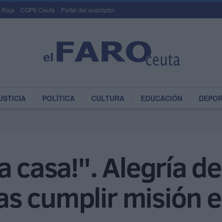
 Roja
COPE Ceuta
Portal del suscriptor
USTICIA
POLÍTICA
CULTURA
EDUCACIÓN
DEPO
 casa!". Alegría de
ras cumplir misión 