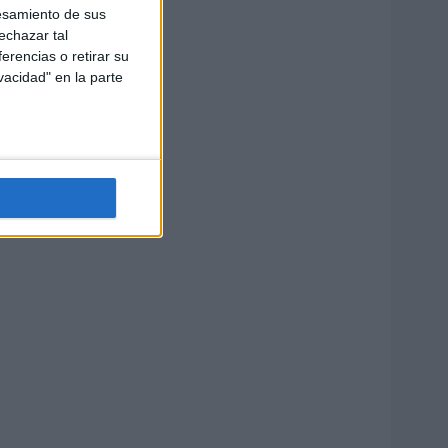
esamiento de sus
echazar tal
erencias o retirar su
vacidad" en la parte