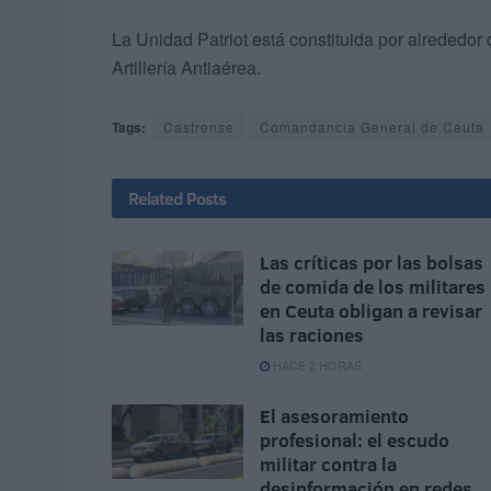
La Unidad Patriot está constituida por alrededor
Artillería Antiaérea.
Tags:
Castrense
Comandancia General de Ceuta
Related
Posts
Las críticas por las bolsas
de comida de los militares
en Ceuta obligan a revisar
las raciones
HACE 2 HORAS
El asesoramiento
profesional: el escudo
militar contra la
desinformación en redes