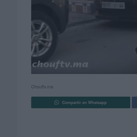
Chouftv.ma
Compartir en Whatsapp