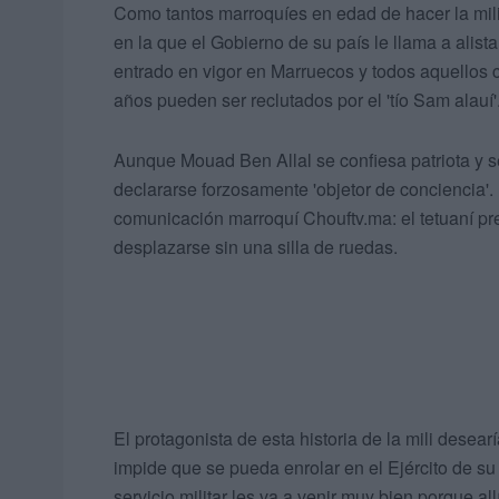
Como tantos marroquíes en edad de hacer la mili
en la que el Gobierno de su país le llama a alistar
entrado en vigor en Marruecos y todos aquellos
años pueden ser reclutados por el 'tío Sam alauí'
Aunque Mouad Ben Allal se confiesa patriota y se
declararse forzosamente 'objetor de conciencia'. 
comunicación marroquí Chouftv.ma: el tetuaní pr
desplazarse sin una silla de ruedas.
El protagonista de esta historia de la mili desear
impide que se pueda enrolar en el Ejército de su
servicio militar les va a venir muy bien porque 