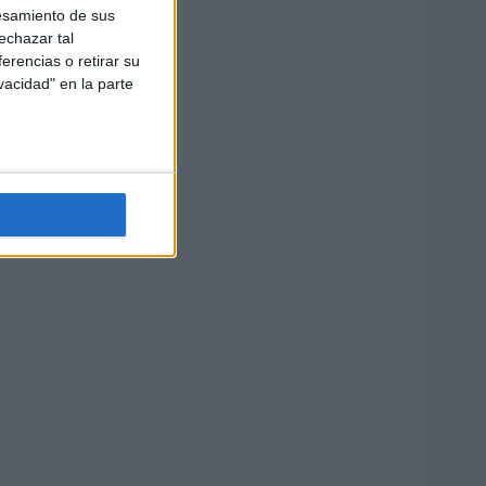
esamiento de sus
echazar tal
erencias o retirar su
vacidad" en la parte