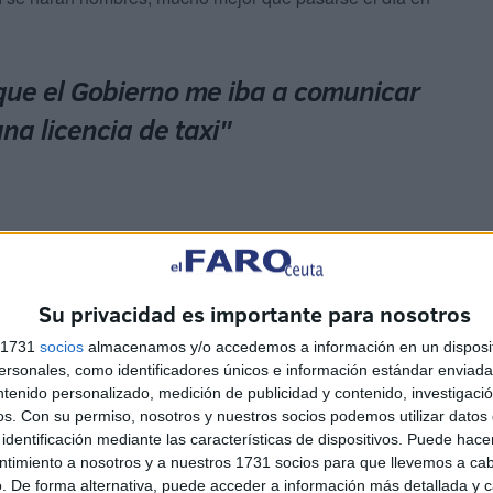
que el Gobierno me iba a comunicar
na licencia de taxi"
Su privacidad es importante para nosotros
 Ben Allal pasó de la alegría a la decepción de un plumazo:
s 1731
socios
almacenamos y/o accedemos a información en un disposit
o podía creer, yo pensaba que lo que el Gobierno me iba a
sonales, como identificadores únicos e información estándar enviada 
xi".
ntenido personalizado, medición de publicidad y contenido, investigaci
os.
Con su permiso, nosotros y nuestros socios podemos utilizar datos 
identificación mediante las características de dispositivos. Puede hacer
ntimiento a nosotros y a nuestros 1731 socios para que llevemos a ca
. De forma alternativa, puede acceder a información más detallada y 