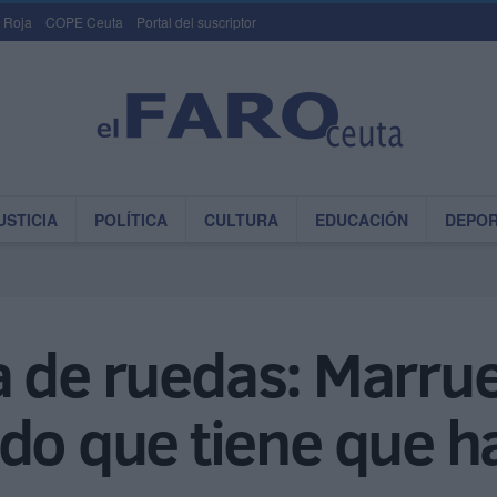
 Roja
COPE Ceuta
Portal del suscriptor
USTICIA
POLÍTICA
CULTURA
EDUCACIÓN
DEPO
lla de ruedas: Marru
do que tiene que ha