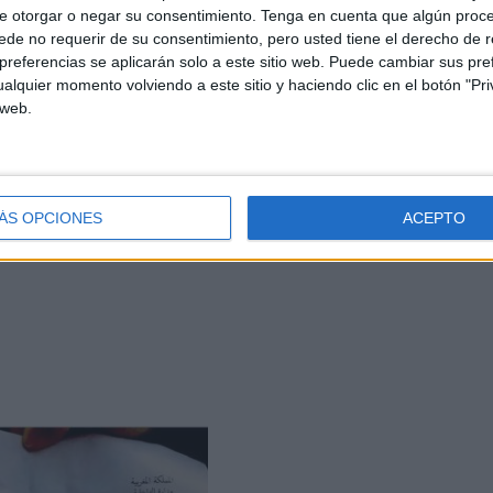
e otorgar o negar su consentimiento.
Tenga en cuenta que algún proc
de no requerir de su consentimiento, pero usted tiene el derecho de r
referencias se aplicarán solo a este sitio web. Puede cambiar sus pref
as autoridades de su país, el vídeo de Chouftv.ma
alquier momento volviendo a este sitio y haciendo clic en el botón "Pri
en un adiestramiento militar. De todos modos, el
 web.
 queda excluido de cumplir con el servicio militar.
so para elevar una solicitud de ayuda al Rey de
ÁS OPCIONES
ACEPTO
 pero no puedo. Solo le pido que ayude a mi familia
rabajar".