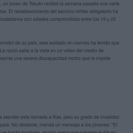
, un joven de Tetuán recibió la semana pasada una carta
se. El restablecimiento del servicio militar obligatorio ha
 ciudadanos con edades comprendidas entre los 19 y 25
.
rvidor de su país, este soldado en ciernes ha tenido que
La razón salta a la vista en un vídeo del medio de
esenta una severa discapacidad motriz que le impide
ía atender esta llamada a filas, pero su grado de invalidez
 país. No obstante, manda un mensaje a los jóvenes: "El
allí se harán hombres, mucho mejor que pasarse el día en