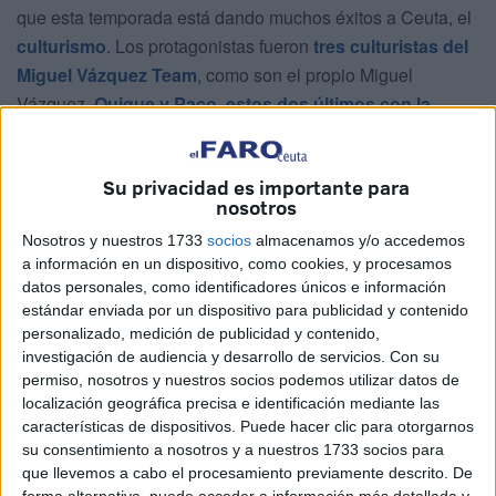
que esta temporada está dando muchos éxitos a Ceuta, el
culturismo
. Los protagonistas fueron
tres culturistas del
Miguel Vázquez Team
, como son el propio Miguel
Vázquez,
Quique y Paco, estos dos últimos con la
clasificación para el Mundial de Florencia
(Italia) en sus
bolsillos.
Su privacidad es importante para
nosotros
Miguel Vázquez explicó como se prepara un deportista
para ser culturista de élite: “Es un deporte muy duro. Cada
Nosotros y nuestros 1733
socios
almacenamos y/o accedemos
uno se lo prepara de una forma individual, lleva su dieta
a información en un dispositivo, como cookies, y procesamos
datos personales, como identificadores únicos e información
estricta, su entrenamiento estricto y semanas previas se va
estándar enviada por un dispositivo para publicidad y contenido
ajustando todo de cara al objetivo de la competición, con
personalizado, medición de publicidad y contenido,
todo muy detallado”.
investigación de audiencia y desarrollo de servicios.
Con su
permiso, nosotros y nuestros socios podemos utilizar datos de
localización geográfica precisa e identificación mediante las
características de dispositivos. Puede hacer clic para otorgarnos
su consentimiento a nosotros y a nuestros 1733 socios para
que llevemos a cabo el procesamiento previamente descrito. De