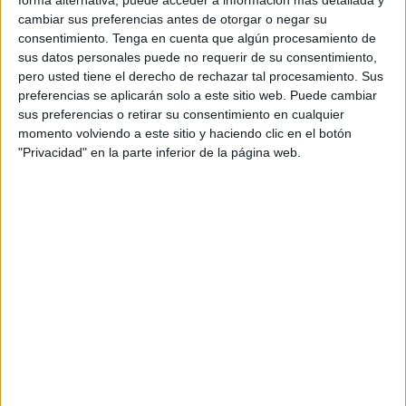
forma alternativa, puede acceder a información más detallada y
cambiar sus preferencias antes de otorgar o negar su
consentimiento.
Tenga en cuenta que algún procesamiento de
sus datos personales puede no requerir de su consentimiento,
pero usted tiene el derecho de rechazar tal procesamiento. Sus
preferencias se aplicarán solo a este sitio web. Puede cambiar
sus preferencias o retirar su consentimiento en cualquier
momento volviendo a este sitio y haciendo clic en el botón
El propio Vázquez comentó que “hay que tener mucha
"Privacidad" en la parte inferior de la página web.
fuerza de voluntad, llevarlo todo muy concretamente desde
el guión porque después encima del escenario todo lo que
has preparado y entrenado se ve. Es muy sacrificado pero
a la vez también de bastante gratificante”.
Quique quiso explicar como es una semana de
entrenamiento
sin competición: “Entreno sobre una hora y
media diario, con lo que me manda el míster, porque ya me
tiene puestas unas pautas de entrenamientos aunque no
compitamos pero que a la vez nos vayamos preparando
para competir aunque queden tres meses para la