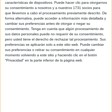
características de dispositivos. Puede hacer clic para otorgarnos
su consentimiento a nosotros y a nuestros 1731 socios para
que llevemos a cabo el procesamiento previamente descrito. De
forma alternativa, puede acceder a información más detallada y
cambiar sus preferencias antes de otorgar o negar su
consentimiento.
Tenga en cuenta que algún procesamiento de
sus datos personales puede no requerir de su consentimiento,
pero usted tiene el derecho de rechazar tal procesamiento. Sus
Cañibano toma esta nueva aventura "con muchas ganas"
preferencias se aplicarán solo a este sitio web. Puede cambiar
y con "expectativas y planes de futuro a largo plazo". El
sus preferencias o retirar su consentimiento en cualquier
actual presidente nunca ha estado en un cargo de la
momento volviendo a este sitio y haciendo clic en el botón
federación por lo que "desconozco muchas cosas porque
"Privacidad" en la parte inferior de la página web.
siempre me he dedicado al ámbito deportivo, es decir,
tema de clases, competiciones o exhibiciones que hemos
ido haciendo años atrás. Siempre he estado involucrado
como técnico, por lo que ahora estoy viendo cosas nuevas
que nunca he visto".
Son varios los proyectos que rondan por la mente de
Cañibano, pero entre todos ellos hay uno que toma