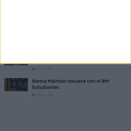
pretemporada
HACE 8 HORAS
Milagros Tolón defiende que la final del
Mundial 2030 se juegue en España: "Nos
la merecemos"
HACE 14 HORAS
El Imperio AD Ceuta renueva a Alejandro
Rodríguez
HACE 1 DÍA
Ramia Maimón renueva con el BM
Estudiantes
HACE 1 DÍA