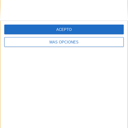
ACEPTO
MÁS OPCIONES
“Tanto en el tema de la cartelería de fuera como los rótulos
de dentro, los botelleros, las estanterías, etc. Creemos que
ha quedado un local muy bonito”, confiesan.
Para finalizar han querido recordar que ‘El Mesón’ es para
todos los públicos y que mantendrá la esencia que creó
Pepe, con la única diferencia de un decorado más