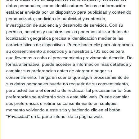
cierre por
jubilación
bajo el nombre de ‘El Mesón’,
datos personales, como identificadores únicos e información
dándole un enfoque algo más moderno y personalizado
estándar enviada por un dispositivo para publicidad y contenido
pero sin perder la esencia.
personalizado, medición de publicidad y contenido,
investigación de audiencia y desarrollo de servicios.
Con su
Manu y Abel (más conocido como Nico), ambos de 37
permiso, nosotros y nuestros socios podemos utilizar datos de
localización geográfica precisa e identificación mediante las
años, son amigos desde la infancia, una relación que
características de dispositivos. Puede hacer clic para otorgarnos
mantienen sólida e independiente a la establecida en el
su consentimiento a nosotros y a nuestros 1733 socios para
ámbito de los negocios.
que llevemos a cabo el procesamiento previamente descrito. De
forma alternativa, puede acceder a información más detallada y
Los nuevos dueños han dado apertura a este nuevo
cambiar sus preferencias antes de otorgar o negar su
emprendimiento hoy a la 13:00 horas, recibiendo un gran
consentimiento.
Tenga en cuenta que algún procesamiento de
sus datos personales puede no requerir de su consentimiento,
apoyo de los clientes que ya añoraban volver a este
pero usted tiene el derecho de rechazar tal procesamiento. Sus
pequeño rincón.
preferencias se aplicarán solo a este sitio web. Puede cambiar
sus preferencias o retirar su consentimiento en cualquier
Las tapitas no han faltado, ni las charlas de medio día, en
momento volviendo a este sitio y haciendo clic en el botón
este lugar parecía que nada había cambiado, si no fuera
"Privacidad" en la parte inferior de la página web.
por su decoración.
Clientes fijos desde hace más de 25 años han agradecido