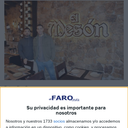
Fotos: Eva Cerezo
Su privacidad es importante para
nosotros
Dos
jóvenes
emprendedores de Ceuta, Manu León y Abel
Nosotros y nuestros 1733
socios
almacenamos y/o accedemos
Molina, han preservado
‘El Mesón de Pepe’
que echó el
a información en un dispositivo, como cookies, y procesamos