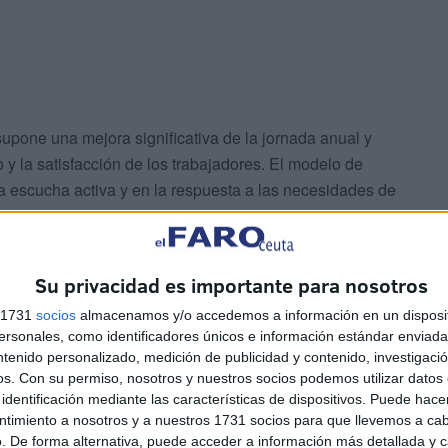
pone una mejora significativa de la jornada anual y
 y la satisfacción de los trabajadores. El modelo de
a escucha activa y en la respuesta a las necesidades de
rategia empresarial en los últimos años.
 mensualidad en marzo
Su privacidad es importante para nosotros
s 1731
socios
almacenamos y/o accedemos a información en un disposit
sonales, como identificadores únicos e información estándar enviada 
ntenido personalizado, medición de publicidad y contenido, investigaci
os.
Con su permiso, nosotros y nuestros socios podemos utilizar datos 
identificación mediante las características de dispositivos. Puede hacer
ntimiento a nosotros y a nuestros 1731 socios para que llevemos a ca
. De forma alternativa, puede acceder a información más detallada y 