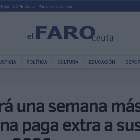
 Roja
COPE Ceuta
Portal del suscriptor
USTICIA
POLÍTICA
CULTURA
EDUCACIÓN
DEPO
rá una semana más
una paga extra a s