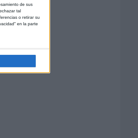
esamiento de sus
echazar tal
erencias o retirar su
vacidad" en la parte