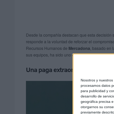
Desde la compañía destacan que esta decisión su
responde a la voluntad de reforzar el compromiso
Recursos Humanos de
Mercadona
, basado en l
sus equipos, ha sido uno de los pilares de su est
Una paga extraordinaria de una
Nosotros y nuestro
procesamos datos per
para publicidad y co
desarrollo de servici
geográfica precisa e 
otorgarnos su conse
previamente descrito