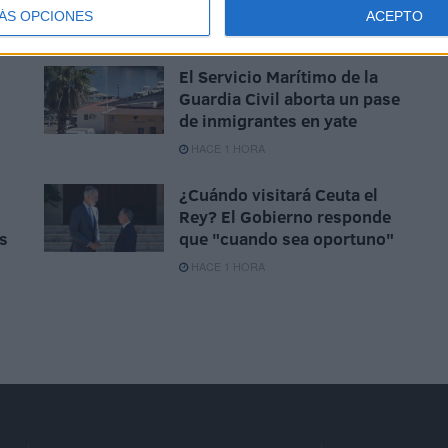
HACE 31 MINUTOS
ÁS OPCIONES
ACEPTO
El Servicio Marítimo de la
Guardia Civil aborta un pase
de inmigrantes en yate
HACE 1 HORA
¿Cuándo visitará Ceuta el
Rey? El Gobierno responde
s
que "cuando sea oportuno"
HACE 1 HORA