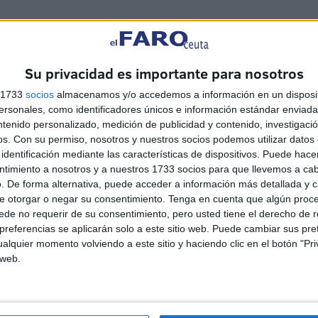
nsable de elaborar las de Pollo Asado al Limón en
Su privacidad es importante para nosotros
Villena (Alicante)
s 1733
socios
almacenamos y/o accedemos a información en un disposit
sonales, como identificadores únicos e información estándar enviada 
ntenido personalizado, medición de publicidad y contenido, investigaci
os.
Con su permiso, nosotros y nuestros socios podemos utilizar datos 
identificación mediante las características de dispositivos. Puede hacer
ntimiento a nosotros y a nuestros 1733 socios para que llevemos a ca
. De forma alternativa, puede acceder a información más detallada y 
e otorgar o negar su consentimiento.
Tenga en cuenta que algún proc
de no requerir de su consentimiento, pero usted tiene el derecho de r
referencias se aplicarán solo a este sitio web. Puede cambiar sus pref
alquier momento volviendo a este sitio y haciendo clic en el botón "Pri
 web.
La filiación de menores
avanza con un grupo de
niñas marroquíes