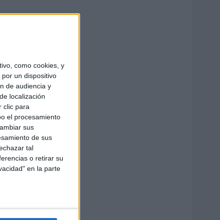
ivo, como cookies, y
por un dispositivo
ón de audiencia y
de localización
 clic para
bo el procesamiento
cambiar sus
esamiento de sus
echazar tal
erencias o retirar su
vacidad" en la parte