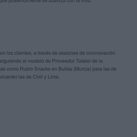
y que posteriormente se suaviza con la lima.
n los clientes, a través de sesiones de coinnovación
 siguiendo el modelo de Proveedor Totaler de la
tas como Rubio Snacks en Bullas (Murcia) para las de
licante) las de Chili y Lima.