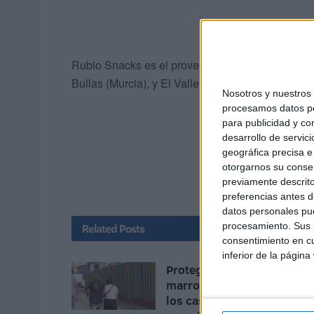
Rubio Snacks es el proveedor especialista respo
Bullas (Murcia), y El Valle las de Chili y Lima en 
Nosotros y nuestro
procesamos datos per
para publicidad y co
desarrollo de servici
geográfica precisa e 
otorgarnos su conse
previamente descrito
preferencias antes d
datos personales pue
procesamiento. Sus p
Related
Posts
consentimiento en cu
inferior de la página
Proteger a niñas
marroquíes: prioridad ante
los casos de violación y