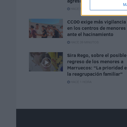
agresiones
M
HACE 57 SEGUNDOS
CCOO exige más vigilancia
en los centros de menores
ante el hacinamiento
HACE 39 MINUTOS
Sira Rego, sobre el posible
regreso de los menores a
Marruecos: “La prioridad e
la reagrupación familiar”
HACE 1 HORA