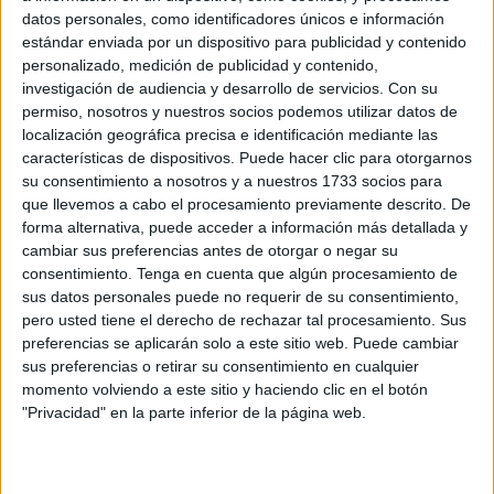
recuperados en sus tiendas. Una alternativa, esta última,
datos personales, como identificadores únicos e información
estándar enviada por un dispositivo para publicidad y contenido
que implica que clientes, empleados y proveedores hayan
personalizado, medición de publicidad y contenido,
colaborado para poner en marcha esta iniciativa de
investigación de audiencia y desarrollo de servicios.
Con su
Economía Circular donde prima el aprovechamiento de los
permiso, nosotros y nuestros socios podemos utilizar datos de
recursos, la reducción, la reutilización y el reciclaje para
localización geográfica precisa e identificación mediante las
características de dispositivos. Puede hacer clic para otorgarnos
alargar la vida de los materiales y evitar que acaben en el
su consentimiento a nosotros y a nuestros 1733 socios para
vertedero.
que llevemos a cabo el procesamiento previamente descrito. De
forma alternativa, puede acceder a información más detallada y
El objetivo es implantar esta medida, que se inició en 2018
cambiar sus preferencias antes de otorgar o negar su
en 66 tiendas ubicadas en València, Bizkaia, Barcelona,
consentimiento.
Tenga en cuenta que algún procesamiento de
Cantabria, Illes Balears, Ceuta y Melilla, al resto de la
sus datos personales puede no requerir de su consentimiento,
cadena de manera progresiva. La ampliación comenzará
pero usted tiene el derecho de rechazar tal procesamiento. Sus
preferencias se aplicarán solo a este sitio web. Puede cambiar
durante el mes de febrero en Catalunya, Madrid y Navarra,
sus preferencias o retirar su consentimiento en cualquier
y se irá ampliando hasta llegar a las más de 1.600 tiendas
momento volviendo a este sitio y haciendo clic en el botón
a mediados del próximo mes de abril.
"Privacidad" en la parte inferior de la página web.
Con esta medida “El Jefe”, como la compañía denomina
internamente a sus clientes, podrá escoger para realizar su