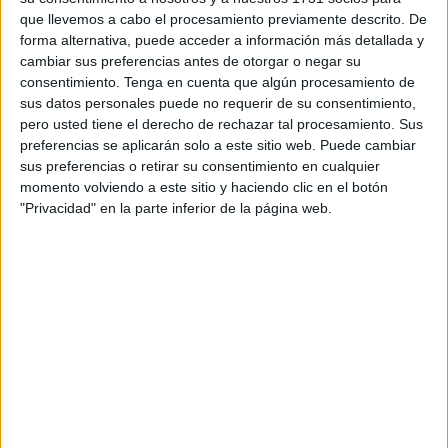
barriada de Los Rosales
, en Ceuta.
que llevemos a cabo el procesamiento previamente descrito. De
forma alternativa, puede acceder a información más detallada y
Esta es la denuncia que hacen algunos vecinos que
cambiar sus preferencias antes de otorgar o negar su
explican que “ya son varios coches que llevan meses
consentimiento.
Tenga en cuenta que algún procesamiento de
abandonados, ya los están despiezando y en algunos
sus datos personales puede no requerir de su consentimiento,
incluso duerme gente”.
pero usted tiene el derecho de rechazar tal procesamiento. Sus
preferencias se aplicarán solo a este sitio web. Puede cambiar
Además de afear los espacios de la barriada, estos
sus preferencias o retirar su consentimiento en cualquier
momento volviendo a este sitio y haciendo clic en el botón
vehículos representan otro inconveniente y es que “nos
"Privacidad" en la parte inferior de la página web.
quitan zonas de parking y nos obligan a aparcar en la otra
punta del barrio”.
Los afectados desconocen los detalles que rodean estos
abandonos, tampoco tienen conocimiento sobre quiénes
son los dueños de estos coches, pero manejan
información como que “el coche negro por ejemplo tiene
una notificación de retirada de grúa de hace más de un
mes y ahí sigue, y estos solo son algunos que están
abandonados, hay muchos más por la barriada, algunos