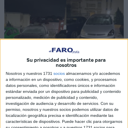
Su privacidad es importante para
nosotros
Imágenes cedidas
Nosotros y nuestros 1731
socios
almacenamos y/o accedemos
a información en un dispositivo, como cookies, y procesamos
datos personales, como identificadores únicos e información
estándar enviada por un dispositivo para publicidad y contenido
personalizado, medición de publicidad y contenido,
Más de diez
vehículos abandonados
, de distintos
investigación de audiencia y desarrollo de servicios.
Con su
modelos, algunos con matrícula extranjera, unos en mejor
permiso, nosotros y nuestros socios podemos utilizar datos de
estado y otros en peores condiciones ocupan zonas de
localización geográfica precisa e identificación mediante las
características de dispositivos. Puede hacer clic para otorgarnos
parking que pudieran servir para los vecinos de la
su consentimiento a nosotros y a nuestros 1731 socios para