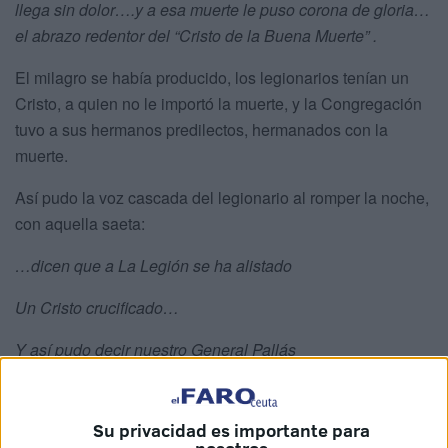
llega sin dolor….y a esa muerte le puso corona de gloria…
el abrazo redentor del “Cristo de la Buena Muerte” .
El milagro se había producido, los legionarios tenían un
Cristo, a quien no le importó la muerte, y la Congregación
tuvo a sus hermanos predilectos, hermanados con la
muerte.
Así pudo la voz cascada del legionario al romper la noche,
con aquella saeta:
…dicen que a La Legión se ha alistado
Un Cristo crucificado…
Y así pudo decir nuestro General Pallás
“No somos mercenarios…somos monjes de una liturgia…
Su privacidad es importante para