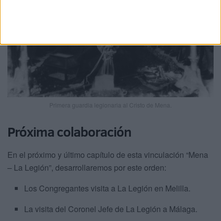
Primera guardia legionaria al Cristo de Mena.
Próxima colaboración
En el próximo y último capítulo de esta vinculación “Mena
– La Legión”, desarrollaremos por este orden:
Los Congregantes visita a La Legión en Melilla.
La visita del Coronel Jefe de La Legión a Málaga.