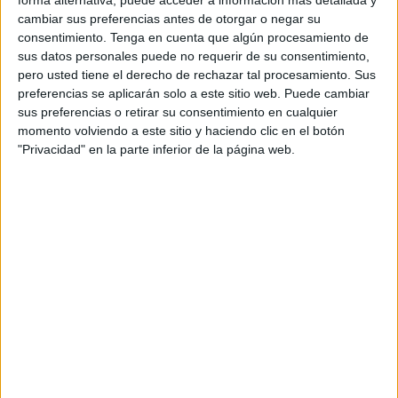
incremento salarial en los próximos tres años
: recibirán
cambiar sus preferencias antes de otorgar o negar su
un incremento del 5% para este año, para 2025 un 3% y un
consentimiento.
Tenga en cuenta que algún procesamiento de
3% más para 2026.
sus datos personales puede no requerir de su consentimiento,
pero usted tiene el derecho de rechazar tal procesamiento. Sus
En los acuerdos firmados en este convenio también se
preferencias se aplicarán solo a este sitio web. Puede cambiar
sus preferencias o retirar su consentimiento en cualquier
conserva el complemento por antigüedad así como la
momento volviendo a este sitio y haciendo clic en el botón
protección por incapacidad temporal.
"Privacidad" en la parte inferior de la página web.
La negociación de este convenio cobra aún más
importancia teniendo en cuenta que CCOO ha posibilitado
que las personas trabajadoras tuvieran participación
durante todo el proceso. Para ello, se han celebrado varias
asambleas en las que se les ha consultado los pasos que
se han ido dando en los encuentros con la patronal. “Para
los sindicatos, este paso es importante ya que garantiza
que el sector pueda tener el convenio firmado antes de
que finalice el año", señalan en su comunicado los
sindicatos.