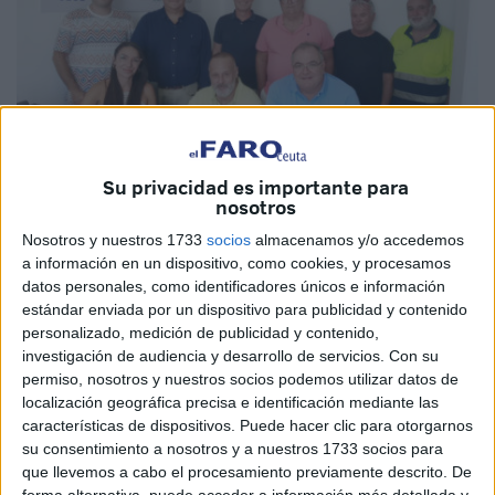
Su privacidad es importante para
nosotros
Imagen cedida
Nosotros y nuestros 1733
socios
almacenamos y/o accedemos
a información en un dispositivo, como cookies, y procesamos
datos personales, como identificadores únicos e información
estándar enviada por un dispositivo para publicidad y contenido
Esta tarde la patronal y los sindicatos
Comisiones
personalizado, medición de publicidad y contenido,
Obreras (CCOO)
y
Unión General de Trabajadores
investigación de audiencia y desarrollo de servicios.
Con su
(UGT)
de Ceuta han firmado el convenio de
transporte de
permiso, nosotros y nuestros socios podemos utilizar datos de
mercancías
con mejoras salariales para los trabajadores
localización geográfica precisa e identificación mediante las
características de dispositivos. Puede hacer clic para otorgarnos
del sector.
su consentimiento a nosotros y a nuestros 1733 socios para
que llevemos a cabo el procesamiento previamente descrito. De
Bajo este convenio, los transportistas percibirán un
forma alternativa, puede acceder a información más detallada y